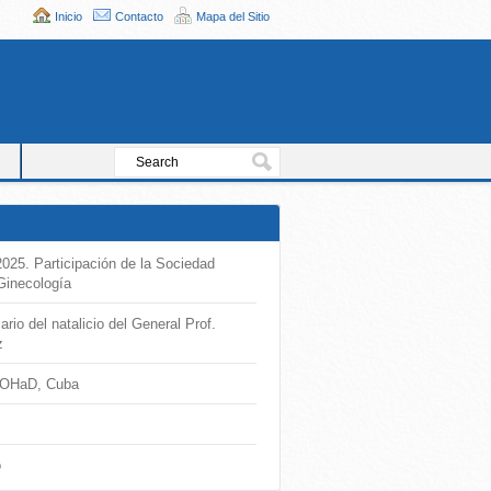
Inicio
Contacto
Mapa del Sitio
25. Participación de la Sociedad
Ginecología
io del natalicio del General Prof.
z
DOHaD, Cuba
o