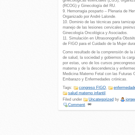
ginecológicas esenciales (EGS), organiza
(RCOG) y Ginecología del RU.
9. Hemorragia posparto – Plenaria de He
Organizado por André Lalonde.
10. Dominio de las técnicas para tamiza
manejo de las lesiones cervicales preinv
Ginecología Oncológica y Asociados.
11. Simulación en Ultrasonografía Obstét
de FIGO para el Cuidado de la Mujer dura
Como resultado de la comprensión de la i
de salud, la sociedad y gobiernos la car
por estas, uno de los cursos precongreso
materna y de la descendencia y enferme
Medicina Materno Fetal con las Futuras 
Embarazo y Enfermedades crónicas.
Tags:
congreso FIGO
,
enfermedade
salud materno infantil
.
Filed under
Uncategorized
by
jorge
Comment
.