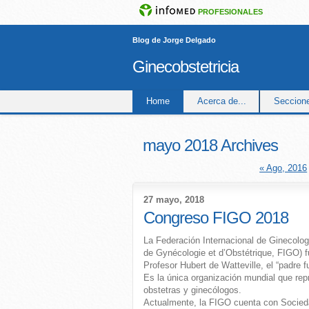
PROFESIONALES
Blog de Jorge Delgado
Ginecobstetricia
Home
Acerca de...
Seccion
mayo 2018 Archives
« Ago, 2016
27 mayo, 2018
Congreso FIGO 2018
La Federación Internacional de Ginecologí
de Gynécologie et d’Obstétrique, FIGO) f
Profesor Hubert de Watteville, el “padre 
Es la única organización mundial que rep
obstetras y ginecólogos.
Actualmente, la FIGO cuenta con Socieda