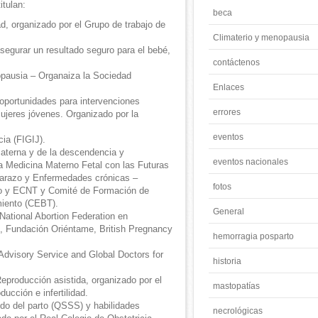
itulan:
beca
d, organizado por el Grupo de trabajo de
Climaterio y menopausia
asegurar un resultado seguro para el bebé,
contáctenos
opausia – Organaiza la Sociedad
Enlaces
 oportunidades para intervenciones
errores
mujeres jóvenes. Organizado por la
eventos
ia (FIGIJ).
aterna y de la descendencia y
eventos nacionales
 Medicina Materno Fetal con las Futuras
arazo y Enfermedades crónicas –
fotos
o y ECNT y Comité de Formación de
iento (CEBT).
General
National Abortion Federation en
s, Fundación Oriéntame, British Pregnancy
hemorragia posparto
Advisory Service and Global Doctors for
historia
producción asistida, organizado por el
mastopatías
ucción e infertilidad.
odo del parto (QSSS) y habilidades
necrológicas