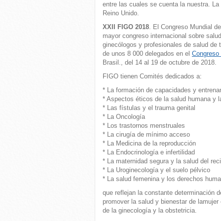
entre las cuales se cuenta la nuestra. La
Reino Unido.
XXII FIGO 2018
. El Congreso Mundial de
mayor congreso internacional sobre salud 
ginecólogos y profesionales de salud de 
de unos 8 000 delegados en el
Congreso
Brasil., del 14 al 19 de octubre de 2018.
FIGO tienen Comités dedicados a:
* La formación de capacidades y entrena
* Aspectos éticos de la salud humana y l
* Las fístulas y el trauma genital
* La Oncología
* Los trastornos menstruales
* La cirugía de mínimo acceso
* La Medicina de la reproducción
* La Endocrinología e infertilidad
* La maternidad segura y la salud del rec
* La Uroginecología y el suelo pélvico
* La salud femenina y los derechos hum
que reflejan la constante determinación d
promover la salud y bienestar de lamujer 
de la ginecología y la obstetricia.