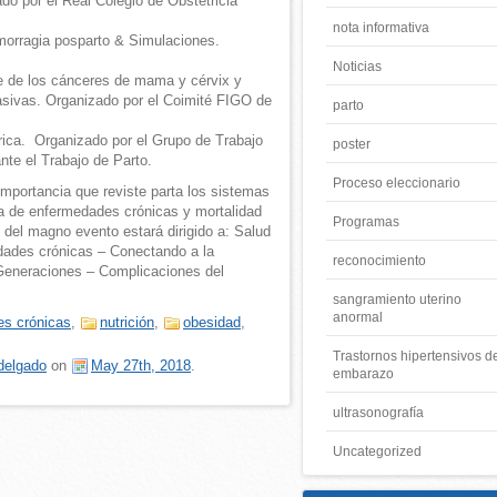
do por el Real Colegio de Obstetricia
nota informativa
morragia posparto & Simulaciones.
Noticias
je de los cánceres de mama y cérvix y
asivas. Organizado por el Coimité FIGO de
parto
rica. Organizado por el Grupo de Trabajo
poster
nte el Trabajo de Parto.
Proceso eleccionario
mportancia que reviste parta los sistemas
ga de enfermedades crónicas y mortalidad
Programas
 del magno evento estará dirigido a: Salud
dades crónicas – Conectando a la
reconocimiento
Generaciones – Complicaciones del
sangramiento uterino
anormal
s crónicas
,
nutrición
,
obesidad
,
Trastornos hipertensivos d
delgado
on
May 27th, 2018
.
embarazo
ultrasonografía
Uncategorized