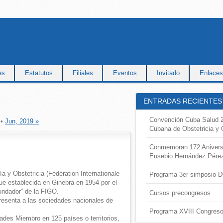
es
Estatutos
Filiales
Eventos
Invitado
Enlaces
ENTRADAS RECIENTES
Convención Cuba Salud 20
•
Jun, 2019 »
Cubana de Obstetricia y 
Conmemoran 172 Aniversar
Eusebio Hernández Pére
a y Obstetricia (Fédération Internationale
Programa 3er simposio 
ue establecida en Ginebra en 1954 por el
fundador” de la FIGO.
Cursos precongresos
resenta a las sociedades nacionales de
Programa XVIII Congres
des Miembro en 125 países o territorios,