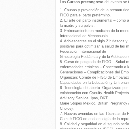
Los
Cursos precongreso
del evento se t
1. Causas y prevención de la prematurida
FIGO para el parto pretérmino.
2. El arte del parto instrumental – cómo 
la madre y su pelvis.
3. Entrenamiento en medicina de la men
Internacional de Menopausia.
4. Adolescentes en el siglo 21: riesgos y
positivas para optimizar la salud de las 
Federación Internacional de
Ginecología Pediátrica y de la Adolescenc
5. Curso de posgrado de FIGO – Salud m
enfermedades crónicas – Conectando a la
Generaciones – Complicaciones del Emb
Organizan: Comité de FIGO de Embaraz
Capacidades en la Educación y Entrenam
6. Tecnología del aborto. Organizado por 
colaboración con Gynuity Health Project
Advisory Service, Ipas, DKT,
Marie Stopes Mexico, British Pregnancy 
Choice).
7. Nuevas avenidas en las Técnicas de Re
Comité FIGO de endocrinolgía de la reprod
8. Calidad y seguridad en el sgundo perí