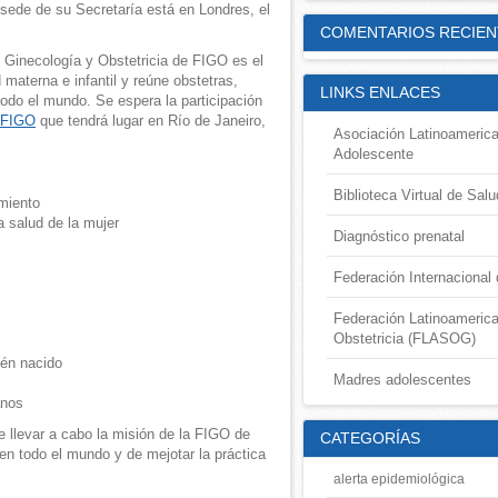
 sede de su Secretaría está en Londres, el
COMENTARIOS RECIEN
 Ginecología y Obstetricia de FIGO es el
materna e infantil y reúne obstetras,
LINKS ENLACES
todo el mundo. Se espera la participación
 FIGO
que tendrá lugar en Río de Janeiro,
Asociación Latinoamerica
Adolescente
Biblioteca Virtual de Sal
miento
a salud de la mujer
Diagnóstico prenatal
Federación Internacional 
Federación Latinoameric
Obstetricia (FLASOG)
ién nacido
Madres adolescentes
anos
e llevar a cabo la misión de la FIGO de
CATEGORÍAS
en todo el mundo y de mejotar la práctica
alerta epidemiológica