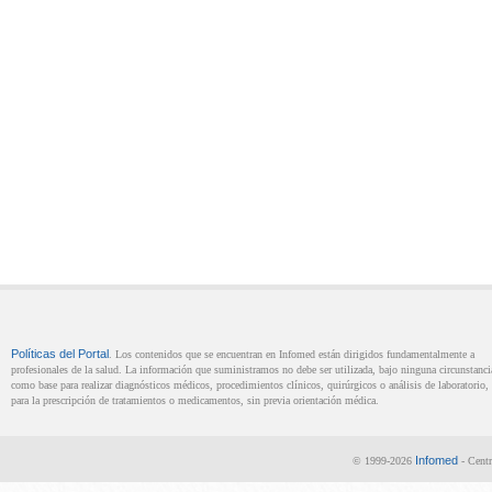
Políticas del Portal
. Los contenidos que se encuentran en Infomed están dirigidos fundamentalmente a
profesionales de la salud. La información que suministramos no debe ser utilizada, bajo ninguna circunstanci
como base para realizar diagnósticos médicos, procedimientos clínicos, quirúrgicos o análisis de laboratorio, 
para la prescripción de tratamientos o medicamentos, sin previa orientación médica.
Infomed
© 1999-2026
- Centr