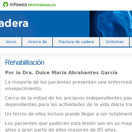
PROFESIONALES
Inicio
Acerca de
Fractura de cadera
Síntomas
Rehabilitación
Por la Dra. Dulce María Abrahantes García
La mayoría de los pacientes presentan una enfermeda
envejecimiento.
Cerca de la mitad de los ancianos independientes pa
dependientes para las actividades de la vida diaria tras
Un tercio de ellos incluso puede llegar a ser totalme
Los pacientes que padecen esta lesión son en su ma
años y gran parte de ellos mayores de 85 años.