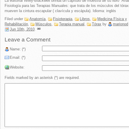
La editorial Wiley-Blackwell brinda un capítulo de muestra de su libro ¨An
Fisiología para las Terapias Manuales: que trata de los músculos del tóra
mueven la cintura escapular ( clavícula y escápula). Idioma: inglés
Filed under
Anatomía
,
Fisioterapia
,
Libros
,
Medicina Física y
Rehabilitación
,
Músculos
,
Terapia manual
,
Tórax
by
marionod
Jun 10th, 2010
.
Leave a Comment
Name: (*)
Email: (*)
Website:
Fields marked by an asterisk (*) are required.