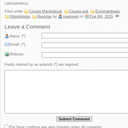
Latinoamérica.
Filed under
Cirugía Maxilofacial
,
Cirugía oral
,
Estomatología
,
Odontología
,
Revistas
by
marionod
on
Ene 6th, 2015
.
Leave a Comment
Name: (*)
Email: (*)
Website:
Fields marked by an asterisk (*) are required.
Por favor confirma que eres humano antes de comentar