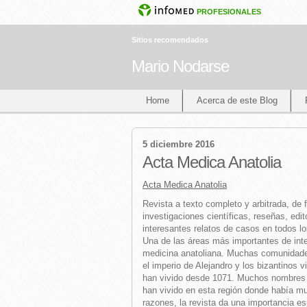
PROFESIONALES
Sitios recomendados
Mario Nodarse
Home
Acerca de este Blog
5 diciembre 2016
Acta Medica Anatolia
Acta Medica Anatolia
Revista a texto completo y arbitrada, de 
investigaciones científicas, reseñas, edito
interesantes relatos de casos en todos l
Una de las áreas más importantes de interé
medicina anatoliana. Muchas comunidades c
el imperio de Alejandro y los bizantinos vi
han vivido desde 1071. Muchos nombres i
han vivido en esta región donde había mu
razones, la revista da una importancia esp