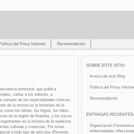
Política del Proxy Infomed
Recomendación
SOBRE ESTE SITIO
Acerca de este Blog
Politica del Proxy Infome
frecuencia trimestral, que
publica
riales, cartas a los editores, e
Recomendación
os campos de las especialidades clínicas.
s de la revista es la historiasl de la
omo los hititas, los frigios, los lidios,
ENTRADAS RECIENTES
vían en la región de Anatolia, y los turcos
mportantes en la historia de la medicina
Organización Panamerican
chas culturas y creencias. Por estas
enfermedades infecciosa
ecial a todo tipo de artículos (Revisión,