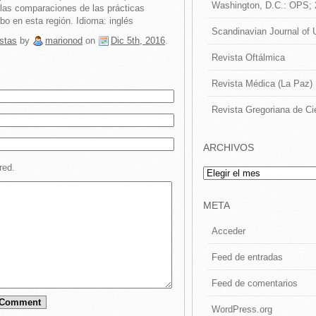
Washington, D.C.: OPS;
e las comparaciones de las prácticas
o en esta región. Idioma: inglés
Scandinavian Journal of 
stas
by
marionod
on
Dic 5th, 2016
.
Revista Oftálmica
Revista Médica (La Paz)
Revista Gregoriana de Ci
ARCHIVOS
red.
Archivos
META
Acceder
Feed de entradas
Feed de comentarios
WordPress.org