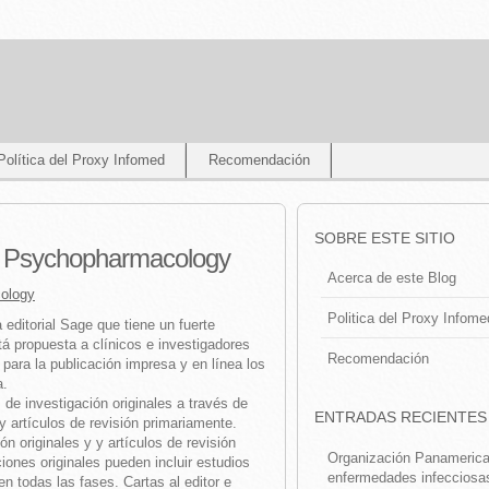
Política del Proxy Infomed
Recomendación
SOBRE ESTE SITIO
n Psychopharmacology
Acerca de este Blog
ology
Politica del Proxy Infome
 editorial Sage que tiene un fuerte
tá propuesta a clínicos e investigadores
Recomendación
para la publicación impresa y en línea los
a.
 de investigación originales a través de
ENTRADAS RECIENTES
y artículos de revisión primariamente.
ón originales y y artículos de revisión
Organización Panamerican
iones originales pueden incluir estudios
enfermedades infecciosa
en todas las fases. Cartas al editor e