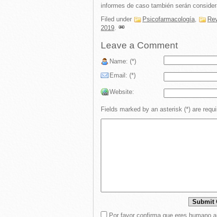
informes de caso también serán consider
Filed under
Psicofarmacología
,
Rev
2019
.
Leave a Comment
Name: (*)
Email: (*)
Website:
Fields marked by an asterisk (*) are requi
Por favor confirma que eres humano a