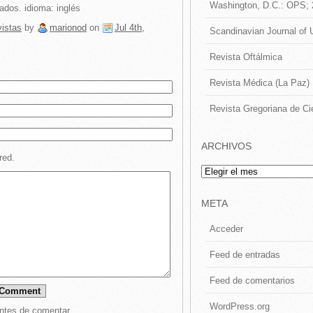
Washington, D.C.: OPS;
ados. idioma: inglés
istas
by
marionod
on
Jul 4th,
Scandinavian Journal of 
Revista Oftálmica
Revista Médica (La Paz)
Revista Gregoriana de Ci
ARCHIVOS
red.
Archivos
META
Acceder
Feed de entradas
Feed de comentarios
WordPress.org
ntes de comentar