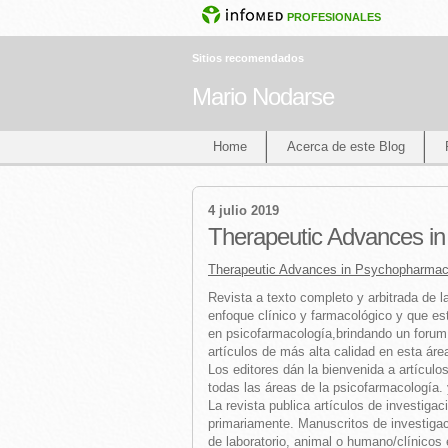
PROFESIONALES
Sitios recomendados
Mario Nodarse
Home
Acerca de este Blog
4 julio 2019
Therapeutic Advances i
Therapeutic Advances in Psychopharmac
Revista a texto completo y arbitrada de la
enfoque clínico y farmacológico y que es
en psicofarmacología,brindando un forum 
artículos de más alta calidad en esta áre
Los editores dán la bienvenida a artículos
todas las áreas de la psicofarmacología. 
La revista publica artículos de investigaci
primariamente. Manuscritos de investigac
de laboratorio, animal o humano/clínicos 