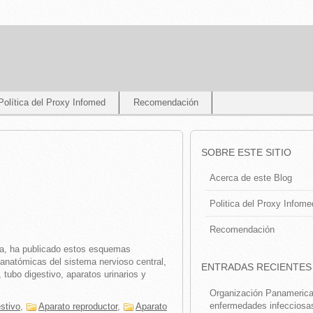
Política del Proxy Infomed
Recomendación
SOBRE ESTE SITIO
Acerca de este Blog
Politica del Proxy Infome
Recomendación
ia, ha publicado estos esquemas
 anatómicas del sistema nervioso central,
ENTRADAS RECIENTES
 tubo digestivo, aparatos urinarios y
Organización Panamerican
enfermedades infecciosa
stivo
,
Aparato reproductor
,
Aparato