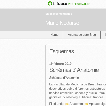
PROFESIONALES
Sitios recomendados
Mario Nodarse
Home
Acerca de este Blog
Esquemas
19 febrero 2010
Schémas d´Anatomie
Schémas d´Anatomie
La Facultad de Medicina de Brest, Franc
descriptivos sobre diferentes estructuras
nervios craneales, cabeza y cuello, tórax,
genitales y osteología. Idioma: francés
Filed under
Anatomía
,
Aparato dige