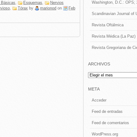
Washington, D.C.: OPS;
 Básicas
,
Esquemas
,
Nervios
rvioso
,
Tórax
by
marionod
on
Feb
Scandinavian Journal of 
Revista Oftálmica
Revista Médica (La Paz)
Revista Gregoriana de Ci
ARCHIVOS
Archivos
META
Acceder
Feed de entradas
Feed de comentarios
WordPress.org