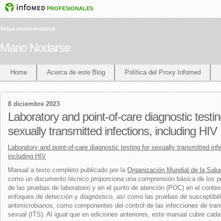
PROFESIONALES
Sitios recomendados
Mario Nodarse
Home
Acerca de este Blog
Política del Proxy Infomed
8 diciembre 2023
Laboratory and point-of-care diagnostic testin
sexually transmitted infections, including HIV
Laboratory and point-of-care diagnostic testing for sexually transmitted inf
including HIV
Manual a texto completo publicado por la
Organización Mundial de la Salu
como un documento técnico proporciona una comprensión básica de los pr
de las pruebas de laboratorio y en el punto de atención (POC) en el contex
enfoques de detección y diagnóstico, así como las pruebas de susceptibili
antimicrobianos, como componentes del control de las infecciones de tra
sexual (ITS). Al igual que en ediciones anteriores, este manual cubre cada