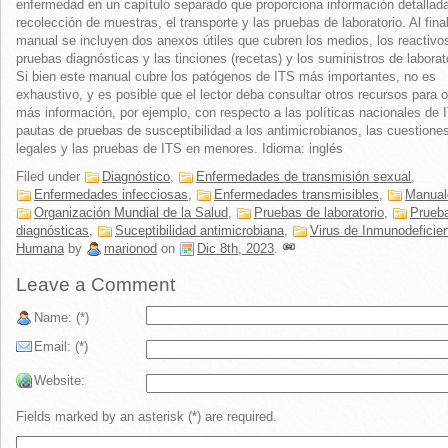
enfermedad en un capítulo separado que proporciona información detallada
recolección de muestras, el transporte y las pruebas de laboratorio. Al final
manual se incluyen dos anexos útiles que cubren los medios, los reactivos
pruebas diagnósticas y las tinciones (recetas) y los suministros de laborat
Si bien este manual cubre los patógenos de ITS más importantes, no es
exhaustivo, y es posible que el lector deba consultar otros recursos para 
más información, por ejemplo, con respecto a las políticas nacionales de 
pautas de pruebas de susceptibilidad a los antimicrobianos, las cuestione
legales y las pruebas de ITS en menores. Idioma: inglés
Filed under
Diagnóstico
,
Enfermedades de transmisión sexual
,
Enfermedades infecciosas
,
Enfermedades transmisibles
,
Manual
Organización Mundial de la Salud
,
Pruebas de laboratorio
,
Prueb
diagnósticas
,
Suceptibilidad antimicrobiana
,
Virus de Inmunodeficie
Humana
by
marionod
on
Dic 8th, 2023
.
Leave a Comment
Name: (*)
Email: (*)
Website:
Fields marked by an asterisk (*) are required.