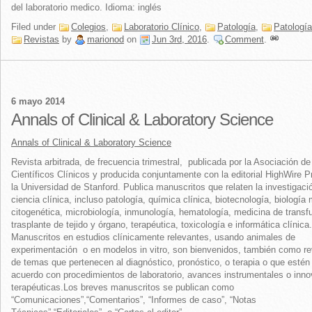
del laboratorio medico. Idioma: inglés
Filed under
Colegios
,
Laboratorio Clínico
,
Patología
,
Patología
Revistas
by
marionod
on
Jun 3rd, 2016
.
Comment
.
6 mayo 2014
Annals of Clinical & Laboratory Science
Annals of Clinical & Laboratory Science
Revista arbitrada, de frecuencia trimestral, publicada por la Asociación de
Científicos Clínicos y producida conjuntamente con la editorial HighWire 
la Universidad de Stanford. Publica manuscritos que relaten la investigaci
ciencia clínica, incluso patología, química clínica, biotecnología, biología 
citogenética, microbiología, inmunología, hematología, medicina de transf
trasplante de tejido y órgano, terapéutica, toxicología e informática clínica.
Manuscritos en estudios clínicamente relevantes, usando animales de
experimentación o en modelos in vitro, son bienvenidos, también como re
de temas que pertenecen al diagnóstico, pronóstico, o terapia o que esté
acuerdo con procedimientos de laboratorio, avances instrumentales o inn
terapéuticas.Los breves manuscritos se publican como
“Comunicaciones”,“Comentarios”, “Informes de caso”, “Notas