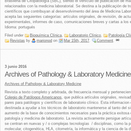
Brasileña de Citopatología (SBC), siendo el vehículo de publicación de ma
relacionados con la medicina laboratorial. Se destina a la publicaçión de t
científicos que contribuyan al desenvolvimento del área de Medicina Labora
acepta las seguientes categorías: artículos originales, de revisión, de actu
experimentales, informes de caso, comunicaciones breves y cartas a los e
Idioma: portugués
Filed under
Bioquímica Clínica
,
Laboratorio Clínico
,
Patología Clí
Revistas
by
marionod
on
Mar 15th, 2017
.
Comment
.
3 junio 2016
Archives of Pathology & Laboratory Medicine
Archives of Pathology & Laboratory Medicine
Revista a texto completo y arbitrada, de frecuencia mensual y pertenecien
Colegio de Patólogos Americanos
, que
publica
artículos originales,
revisad
pares para patólogos y científicos de laboratorio clínico. Esta informacion
destinada a ayudar a los técnicos de laboratorio mantenerse al tanto del s
aumento de la base de conocimientos necesarios para la práctica exitosa 
patología y medicina de laboratorio. La revista activamente persigue artíc
se centran en nuevas y / o complejas tecnologías / disciplinas, como la p
molecular, citogenética, HLA, citometría, la informática y la ciencia de la d