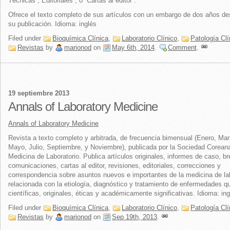
Técnicas”,“Editoriales”, o “Cartas al editor”.
Ofrece el texto completo de sus artículos con un embargo de dos años d
su publicación. Idioma: inglés
Filed under
Bioquímica Clínica
,
Laboratorio Clínico
,
Patología Clí
Revistas
by
marionod
on
May 6th, 2014
.
Comment
.
19 septiembre 2013
Annals of Laboratory Medicine
Annals of Laboratory Medicine
Revista a texto completo y arbitrada, de frecuencia bimensual (Enero, Mar
Mayo, Julio, Septiembre, y Noviembre), publicada por la Sociedad Coreana
Medicina de Laboratorio. Publica artículos originales, informes de caso, b
comunicaciones, cartas al editor, revisiones, editoriales, correcciones y
correspondencia sobre asuntos nuevos e importantes de la medicina de lab
relacionada con la etiología, diagnóstico y tratamiento de enfermedades q
científicas, originales, éticas y académicamente significativas. Idioma: ing
Filed under
Bioquímica Clínica
,
Laboratorio Clínico
,
Patología Clí
Revistas
by
marionod
on
Sep 19th, 2013
.