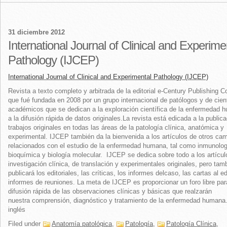
31 diciembre 2012
International Journal of Clinical and Experime
Pathology (IJCEP)
International Journal of Clinical and Experimental Pathology (IJCEP)
Revista a texto completo y arbitrada de la editorial e-Century Publishing C
que fué fundada en 2008 por un grupo internacional de patólogos y de cient
académicos que se dedican a la exploración científica de la enfermedad 
a la difusión rápida de datos originales.La revista está edicada a la public
trabajos originales en todas las áreas de la patología clínica, anatómica y
experimental. IJCEP también da la bienvenida a los artículos de otros ca
relacionados con el estudio de la enfermedad humana, tal como inmunolog
bioquímica y biología molecular. IJCEP se dedica sobre todo a los artícul
investigación clínica, de translación y experimentales originales, pero tam
publicará los editoriales, las críticas, los informes delcaso, las cartas al ed
informes de reuniones. La meta de IJCEP es proporcionar un foro libre par
difusión rápida de las observaciones clínicas y básicas que realzarán
nuestra comprensión, diagnóstico y tratamiento de la enfermedad humana.
inglés
Filed under
Anatomía patológica
,
Patología
,
Patología Clínica
,