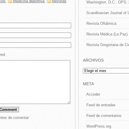
cios
,
Medicina deportiva
,
Revistas
Washington, D.C.: OPS;
Scandinavian Journal of 
Revista Oftálmica
Revista Médica (La Paz)
Revista Gregoriana de Ci
red.
ARCHIVOS
Archivos
META
Acceder
Feed de entradas
Feed de comentarios
ntes de comentar
WordPress.org