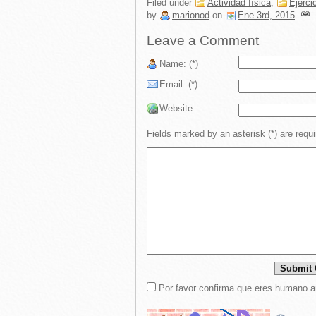
Filed under
Actividad física
,
Ejerci
by
marionod
on
Ene 3rd, 2015
.
Leave a Comment
Name: (*)
Email: (*)
Website:
Fields marked by an asterisk (*) are requi
Por favor confirma que eres humano a