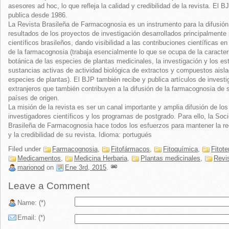
asesores ad hoc, lo que refleja la calidad y credibilidad de la revista. El B
publica desde 1986.
La Revista Brasileña de Farmacognosia es un instrumento para la difusión
resultados de los proyectos de investigación desarrollados principalmente 
científicos brasileños, dando visibilidad a las contribuciones científicas e
de la farmacognosia (trabaja esencialmente lo que se ocupa de la caracter
botánica de las especies de plantas medicinales, la investigación y los e
sustancias activas de actividad biológica de extractos y compuestos aisl
especies de plantas). El BJP también recibe y publica artículos de invest
extranjeros que también contribuyen a la difusión de la farmacognosia de 
países de origen.
La misión de la revista es ser un canal importante y amplia difusión de los
investigadores científicos y los programas de postgrado. Para ello, la Soc
Brasileña de Farmacognosia hace todos los esfuerzos para mantener la re
y la credibilidad de su revista. Idioma: portugués
Filed under
Farmacognosia
,
Fitofármacos
,
Fitoquímica
,
Fitote
Medicamentos
,
Medicina Herbaria
,
Plantas medicinales
,
Revi
marionod
on
Ene 3rd, 2015
.
Leave a Comment
Name: (*)
Email: (*)