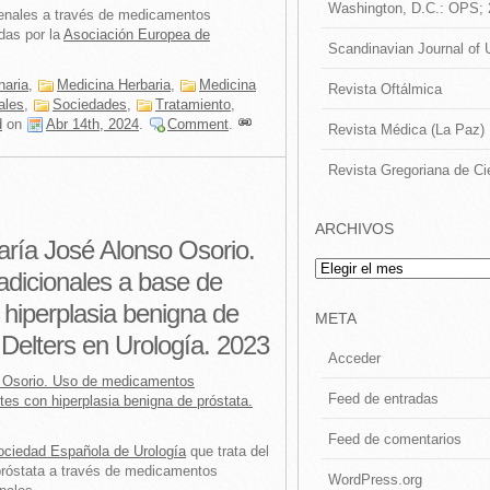
Washington, D.C.: OPS;
 renales a través de medicamentos
das por la
Asociación Europea de
Scandinavian Journal of 
inaria
,
Medicina Herbaria
,
Medicina
Revista Oftálmica
ales
,
Sociedades
,
Tratamiento
,
d
on
Abr 14th, 2024
.
Comment
.
Revista Médica (La Paz)
Revista Gregoriana de Ci
ARCHIVOS
ría José Alonso Osorio.
Archivos
dicionales a base de
 hiperplasia benigna de
META
 Delters en Urología. 2023
Acceder
o Osorio. Uso de medicamentos
Feed de entradas
tes con hiperplasia benigna de próstata.
Feed de comentarios
ociedad Española de Urología
que trata del
 próstata a través de medicamentos
WordPress.org