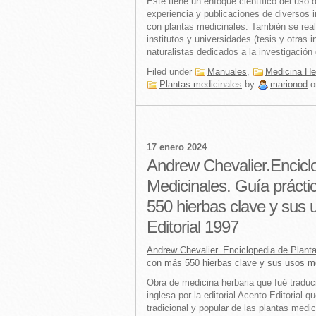
Este tiene un enfoque científico del uso 
experiencia y publicaciones de diversos i
con plantas medicinales. También se real
institutos y universidades (tesis y otras 
naturalistas dedicados a la investigación
Filed under
Manuales
,
Medicina He
Plantas medicinales
by
marionod
o
17 enero 2024
Andrew Chevalier.Encicl
Medicinales. Guía prácti
550 hierbas clave y sus 
Editorial 1997
Andrew Chevalier. Enciclopedia de Planta
con más 550 hierbas clave y sus usos me
Obra de medicina herbaria que fué traduci
inglesa por la editorial Acento Editorial 
tradicional y popular de las plantas med