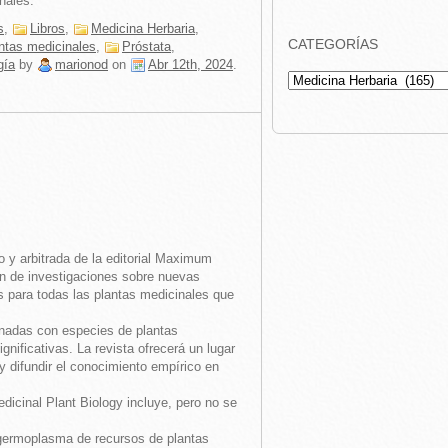
nales.
s
,
Libros
,
Medicina Herbaria
,
CATEGORÍAS
ntas medicinales
,
Próstata
,
gía
by
marionod
on
Abr 12th, 2024
.
Categorías
to y arbitrada de la editorial Maximum
n de investigaciones sobre nuevas
s para todas las plantas medicinales que
ionadas con especies de plantas
ificativas. La revista ofrecerá un lugar
 difundir el conocimiento empírico en
dicinal Plant Biology incluye, pero no se
e germoplasma de recursos de plantas