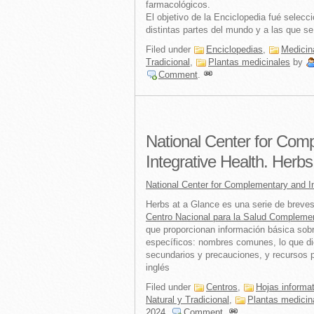
farmacológicos.
El objetivo de la Enciclopedia fué selec
distintas partes del mundo y a las que se
Filed under
Enciclopedias
,
Medicin
Tradicional
,
Plantas medicinales
by
Comment
.
National Center for Com
Integrative Health. Herbs
National Center for Complementary and In
Herbs at a Glance es una serie de breves
Centro Nacional para la Salud Complement
que proporcionan información básica sobr
específicos: nombres comunes, lo que dic
secundarios y precauciones, y recursos 
inglés
Filed under
Centros
,
Hojas informa
Natural y Tradicional
,
Plantas medicin
2024
.
Comment
.