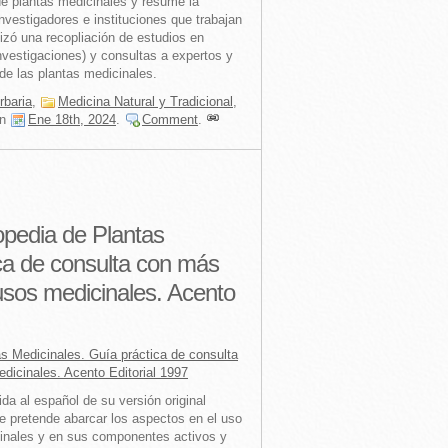
de plantas medicinales y resume la
nvestigadores e instituciones que trabajan
izó una recopliación de estudios en
investigaciones) y consultas a expertos y
 de las plantas medicinales.
rbaria
,
Medicina Natural y Tradicional
,
n
Ene 18th, 2024
.
Comment
.
opedia de Plantas
ca de consulta con más
usos medicinales. Acento
s Medicinales. Guía práctica de consulta
dicinales. Acento Editorial 1997
da al español de su versión original
que pretende abarcar los aspectos en el uso
icinales y en sus componentes activos y