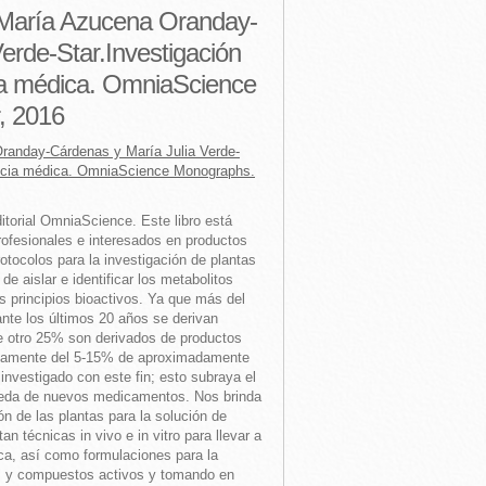
 María Azucena Oranday-
erde-Star.Investigación
ia médica. OmniaScience
, 2016
randay-Cárdenas y María Julia Verde-
tancia médica. OmniaScience Monographs.
ditorial OmniaScience. Este libro está
profesionales e interesados en productos
rotocolos para la investigación de plantas
de aislar e identificar los metabolitos
s principios bioactivos. Ya que más del
nte los últimos 20 años se derivan
ue otro 25% son derivados de productos
olamente del 5-15% de aproximadamente
investigado con este fin; esto subraya el
queda de nuevos medicamentos. Nos brinda
n de las plantas para la solución de
n técnicas in vivo e in vitro para llevar a
ica, así como formulaciones para la
os y compuestos activos y tomando en