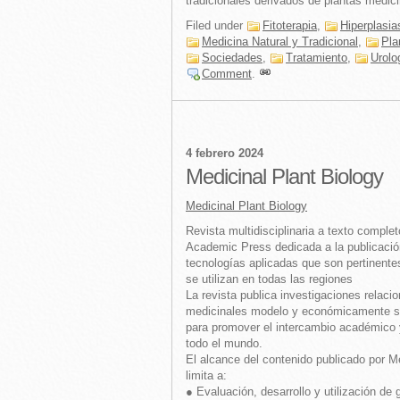
tradicionales derivados de plantas medici
Filed under
Fitoterapia
,
Hiperplasia
Medicina Natural y Tradicional
,
Pla
Sociedades
,
Tratamiento
,
Urolo
Comment
.
4 febrero 2024
Medicinal Plant Biology
Medicinal Plant Biology
Revista multidisciplinaria a texto comple
Academic Press dedicada a la publicació
tecnologías aplicadas que son pertinente
se utilizan en todas las regiones
La revista publica investigaciones relac
medicinales modelo y económicamente sign
para promover el intercambio académico y
todo el mundo.
El alcance del contenido publicado por Me
limita a:
● Evaluación, desarrollo y utilización d