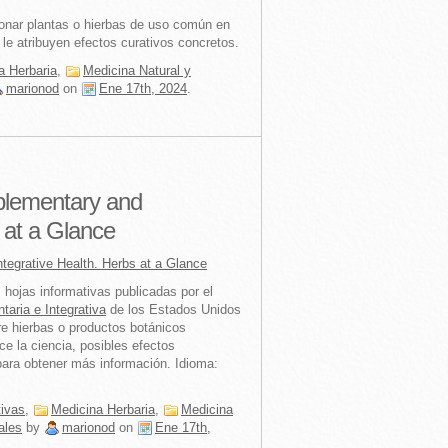
cionar plantas o hierbas de uso común en
 le atribuyen efectos curativos concretos.
a Herbaria
,
Medicina Natural y
marionod
on
Ene 17th, 2024
.
plementary and
 at a Glance
tegrative Health. Herbs at a Glance
 hojas informativas publicadas por el
aria e Integrativa
de los Estados Unidos
e hierbas o productos botánicos
e la ciencia, posibles efectos
para obtener más información. Idioma:
tivas
,
Medicina Herbaria
,
Medicina
ales
by
marionod
on
Ene 17th,