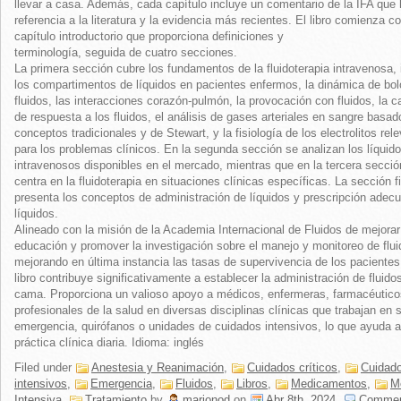
llevar a casa. Además, cada capítulo incluye un comentario de la IFA que
referencia a la literatura y la evidencia más recientes. El libro comienza c
capítulo introductorio que proporciona definiciones y
terminología, seguida de cuatro secciones.
La primera sección cubre los fundamentos de la fluidoterapia intravenosa, 
los compartimentos de líquidos en pacientes enfermos, la dinámica de bol
fluidos, las interacciones corazón-pulmón, la provocación con fluidos, la 
de respuesta a los fluidos, el análisis de gases arteriales en sangre basad
conceptos tradicionales y de Stewart, y la fisiología de los electrolitos rel
para los problemas clínicos. En la segunda sección se analizan los líquid
intravenosos disponibles en el mercado, mientras que en la tercera secció
centra en la fluidoterapia en situaciones clínicas específicas. La sección f
presenta los conceptos de administración de líquidos y prescripción adec
líquidos.
Alineado con la misión de la Academia Internacional de Fluidos de mejorar
educación y promover la investigación sobre el manejo y monitoreo de flui
mejorando en última instancia las tasas de supervivencia de los pacientes
libro contribuye significativamente a establecer la administración de fluido
cama. Proporciona un valioso apoyo a médicos, enfermeras, farmacéutico
profesionales de la salud en diversas disciplinas clínicas que trabajan en 
emergencia, quirófanos o unidades de cuidados intensivos, lo que ayuda a
práctica clínica diaria. Idioma: inglés
Filed under
Anestesia y Reanimación
,
Cuidados críticos
,
Cuidad
intensivos
,
Emergencia
,
Fluidos
,
Libros
,
Medicamentos
,
M
Intensiva
,
Tratamiento
by
marionod
on
Abr 8th, 2024
.
Comme