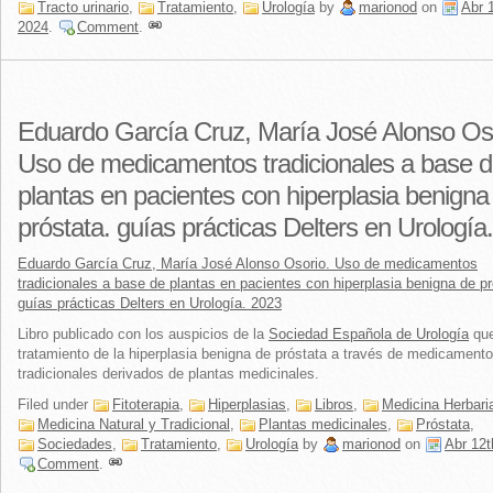
Tracto urinario
,
Tratamiento
,
Urología
by
marionod
on
Abr 
2024
.
Comment
.
Eduardo García Cruz, María José Alonso Oso
Uso de medicamentos tradicionales a base 
plantas en pacientes con hiperplasia benigna
próstata. guías prácticas Delters en Urología
Eduardo García Cruz, María José Alonso Osorio. Uso de medicamentos
tradicionales a base de plantas en pacientes con hiperplasia benigna de pr
guías prácticas Delters en Urología. 2023
Libro publicado con los auspicios de la
Sociedad Española de Urología
que
tratamiento de la hiperplasia benigna de próstata a través de medicament
tradicionales derivados de plantas medicinales.
Filed under
Fitoterapia
,
Hiperplasias
,
Libros
,
Medicina Herbari
Medicina Natural y Tradicional
,
Plantas medicinales
,
Próstata
,
Sociedades
,
Tratamiento
,
Urología
by
marionod
on
Abr 12t
Comment
.