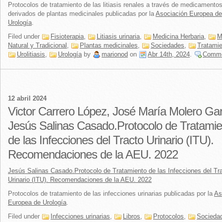
Protocolos de tratamiento de las litiasis renales a través de medicamento
derivados de plantas medicinales publicadas por la
Asociación Europea de
Urología
.
Filed under
Fisioterapia
,
Litiasis urinaria
,
Medicina Herbaria
,
M
Natural y Tradicional
,
Plantas medicinales
,
Sociedades
,
Tratami
Urolitiasis
,
Urología
by
marionod
on
Abr 14th, 2024
.
Comm
12 abril 2024
Victor Carrero López, José María Molero Gar
Jesús Salinas Casado.Protocolo de Tratamie
de las Infecciones del Tracto Urinario (ITU).
Recomendaciones de la AEU. 2022
Jesús Salinas Casado.Protocolo de Tratamiento de las Infecciones del Tr
Urinario (ITU). Recomendaciones de la AEU. 2022
Protocolos de tratamiento de las infecciones urinarias publicadas por la
As
Europea de Urología
.
Filed under
Infecciones urinarias
,
Libros
,
Protocolos
,
Socieda