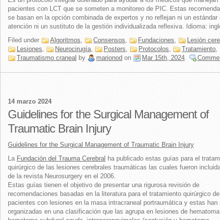
pacientes con LCT que se someten a monitoreo de PIC. Estas recomenda
se basan en la opción combinada de expertos y no reflejan ni un estándar
atención ni un sustituto de la gestión individualizada reflexiva. Idioma: ing
Filed under
Algoritmos
,
Consensos
,
Fundaciones
,
Lesión cere
Lesiones
,
Neurocirugía
,
Posters
,
Protocolos
,
Tratamiento
,
Traumatismo craneal
by
marionod
on
Mar 15th, 2024
.
Comme
14 marzo 2024
Guidelines for the Surgical Management of
Traumatic Brain Injury
Guidelines for the Surgical Management of Traumatic Brain Injury
La
Fundación del Trauma Cerebral
ha publicado estas guías para el tratam
quirúrgico de las lesiones cerebrales traumáticas las cuales fueron incluid
de la revista Neurosurgery en el 2006.
Estas guías tienen el objetivo de presentar una rigurosa revisión de
recomendaciones basadas en la literatura para el tratamiento quirúrgico de
pacientes con lesiones en la masa intracraneal portraumática y estas han 
organizadas en una clasificación que las agrupa en lesiones de hematoma 