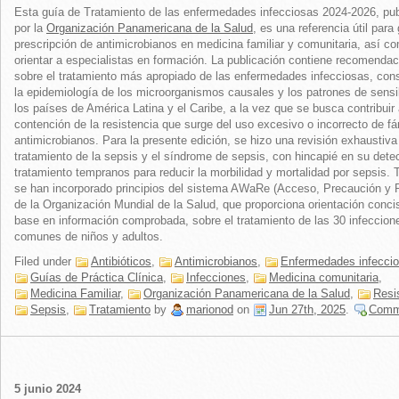
Esta guía de Tratamiento de las enfermedades infecciosas 2024-2026, pu
por la
Organización Panamericana de la Salud
, es una referencia útil para 
prescripción de antimicrobianos en medicina familiar y comunitaria, así c
orientar a especialistas en formación. La publicación contiene recomenda
sobre el tratamiento más apropiado de las enfermedades infecciosas, con
la epidemiología de los microorganismos causales y los patrones de sensi
los países de América Latina y el Caribe, a la vez que se busca contribuir 
contención de la resistencia que surge del uso excesivo o incorrecto de f
antimicrobianos. Para la presente edición, se hizo una revisión exhaustiva
tratamiento de la sepsis y el síndrome de sepsis, con hincapié en su dete
tratamiento tempranos para reducir la morbilidad y mortalidad por sepsis.
se han incorporado principios del sistema AWaRe (Acceso, Precaución y 
de la Organización Mundial de la Salud, que proporciona orientación conci
base en información comprobada, sobre el tratamiento de las 30 infeccio
comunes de niños y adultos.
Filed under
Antibióticos
,
Antimicrobianos
,
Enfermedades infecci
Guías de Práctica Clínica
,
Infecciones
,
Medicina comunitaria
,
Medicina Familiar
,
Organización Panamericana de la Salud
,
Resi
Sepsis
,
Tratamiento
by
marionod
on
Jun 27th, 2025
.
Comm
5 junio 2024