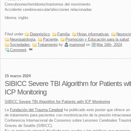
Convulsiones/temblores/trastornos del movimiento
Accidente cerebrovascular/afecciones relacionadas
Idioma: inglés
Filed under
Diagnóstico
,
Familia
,
Hojas informativas
,
Neurocir
Neuropatología
,
Paciente
,
Promoción y Educación para la salud
,
Sociedades
,
Tratamiento
by
marionod
on
Mar 16th, 2024
.
Comment
.
15 marzo 2024
SIBICC Severe TBI Algorithm for Patients wi
ICP Monitoring
SIBICC Severe TBI Algorithm for Patients with ICP Monitoring
La
Fundación del Trauma Cerebral
ha publicado este poster que ofrece un 
de tratamiento para pacientes con monitorización de la presión intracranea
Conferencia Internacional de Consenso sobre Lesiones Cerebrales Traumá
Graves de Seattle (SIBICC).
Es un protocolo integral diseñado para ayudar a los médicos que manejan 