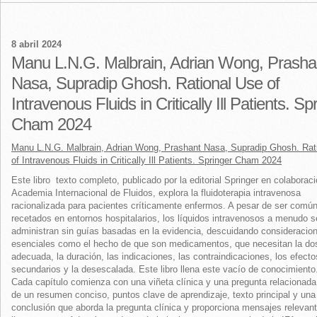
8 abril 2024
Manu L.N.G. Malbrain, Adrian Wong, Prasha
Nasa, Supradip Ghosh. Rational Use of
Intravenous Fluids in Critically Ill Patients. Sp
Cham 2024
Manu L.N.G. Malbrain, Adrian Wong, Prashant Nasa, Supradip Ghosh. Rat
of Intravenous Fluids in Critically Ill Patients. Springer Cham 2024
Este libro texto completo, publicado por la editorial Springer en colaboraci
Academia Internacional de Fluidos, explora la fluidoterapia intravenosa
racionalizada para pacientes críticamente enfermos. A pesar de ser com
recetados en entornos hospitalarios, los líquidos intravenosos a menudo s
administran sin guías basadas en la evidencia, descuidando consideracio
esenciales como el hecho de que son medicamentos, que necesitan la dos
adecuada, la duración, las indicaciones, las contraindicaciones, los efecto
secundarios y la desescalada. Este libro llena este vacío de conocimiento
Cada capítulo comienza con una viñeta clínica y una pregunta relacionada
de un resumen conciso, puntos clave de aprendizaje, texto principal y una
conclusión que aborda la pregunta clínica y proporciona mensajes relevan