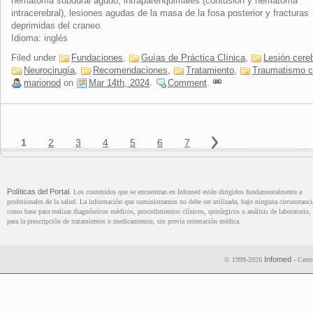
hematoma subdural agudo, intraparenquimales (contusión y hematoma
intracerebral), lesiones agudas de la masa de la fosa posterior y fracturas
deprimidas del craneo.
Idioma: inglés
Filed under
Fundaciones
,
Guías de Práctica Clínica
,
Lesión cereb
Neurocirugía
,
Recomendaciones
,
Tratamiento
,
Traumatismo c
marionod
on
Mar 14th, 2024
.
Comment
.
Políticas del Portal
. Los contenidos que se encuentran en Infomed están dirigidos fundamentalmente a
profesionales de la salud. La información que suministramos no debe ser utilizada, bajo ninguna circunstanci
como base para realizar diagnósticos médicos, procedimientos clínicos, quirúrgicos o análisis de laboratorio, 
para la prescripción de tratamientos o medicamentos, sin previa orientación médica.
Infomed
© 1999-2026
- Centr