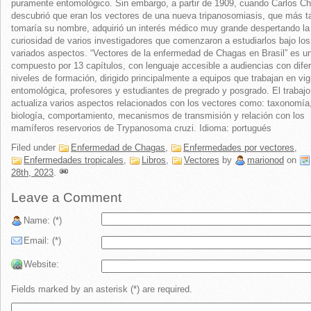
puramente entomológico. Sin embargo, a partir de 1909, cuando Carlos C
descubrió que eran los vectores de una nueva tripanosomiasis, que más t
tomaría su nombre, adquirió un interés médico muy grande despertando la
curiosidad de varios investigadores que comenzaron a estudiarlos bajo lo
variados aspectos. “Vectores de la enfermedad de Chagas en Brasil” es un
compuesto por 13 capítulos, con lenguaje accesible a audiencias con dife
niveles de formación, dirigido principalmente a equipos que trabajan en vig
entomológica, profesores y estudiantes de pregrado y posgrado. El trabajo
actualiza varios aspectos relacionados con los vectores como: taxonomía
biología, comportamiento, mecanismos de transmisión y relación con los
mamíferos reservorios de Trypanosoma cruzi. Idioma: portugués
Filed under
Enfermedad de Chagas
,
Enfermedades por vectores
,
Enfermedades tropicales
,
Libros
,
Vectores
by
marionod
on
28th, 2023
.
Leave a Comment
Name: (*)
Email: (*)
Website:
Fields marked by an asterisk (*) are required.