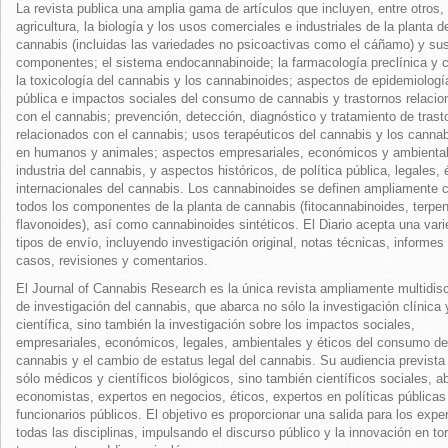
La revista publica una amplia gama de artículos que incluyen, entre otros, 
agricultura, la biología y los usos comerciales e industriales de la planta d
cannabis (incluidas las variedades no psicoactivas como el cáñamo) y su
componentes; el sistema endocannabinoide; la farmacología preclínica y c
la toxicología del cannabis y los cannabinoides; aspectos de epidemiologí
pública e impactos sociales del consumo de cannabis y trastornos relaci
con el cannabis; prevención, detección, diagnóstico y tratamiento de trast
relacionados con el cannabis; usos terapéuticos del cannabis y los canna
en humanos y animales; aspectos empresariales, económicos y ambiental
industria del cannabis, y aspectos históricos, de política pública, legales, 
internacionales del cannabis. Los cannabinoides se definen ampliamente
todos los componentes de la planta de cannabis (fitocannabinoides, terpe
flavonoides), así como cannabinoides sintéticos. El Diario acepta una var
tipos de envío, incluyendo investigación original, notas técnicas, informes
casos, revisiones y comentarios.
El Journal of Cannabis Research es la única revista ampliamente multidisci
de investigación del cannabis, que abarca no sólo la investigación clínica 
científica, sino también la investigación sobre los impactos sociales,
empresariales, económicos, legales, ambientales y éticos del consumo de
cannabis y el cambio de estatus legal del cannabis. Su audiencia prevista
sólo médicos y científicos biológicos, sino también científicos sociales, 
economistas, expertos en negocios, éticos, expertos en políticas públicas
funcionarios públicos. El objetivo es proporcionar una salida para los expe
todas las disciplinas, impulsando el discurso público y la innovación en to