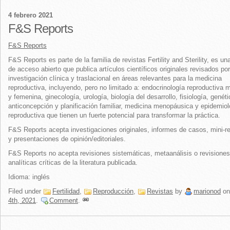
4 febrero 2021
F&S Reports
F&S Reports
F&S Reports es parte de la familia de revistas Fertility and Sterility, es un
de acceso abierto que publica artículos científicos originales revisados po
investigación clínica y traslacional en áreas relevantes para la medicina
reproductiva, incluyendo, pero no limitado a: endocrinología reproductiva 
y femenina, ginecología, urología, biología del desarrollo, fisiología, genéti
anticoncepción y planificación familiar, medicina menopáusica y epidemiol
reproductiva que tienen un fuerte potencial para transformar la práctica.
F&S Reports acepta investigaciones originales, informes de casos, mini-r
y presentaciones de opinión/editoriales.
F&S Reports no acepta revisiones sistemáticas, metaanálisis o revisiones
analíticas críticas de la literatura publicada.
Idioma: inglés
Filed under
Fertilidad
,
Reproducción
,
Revistas
by
marionod
o
4th, 2021
.
Comment
.