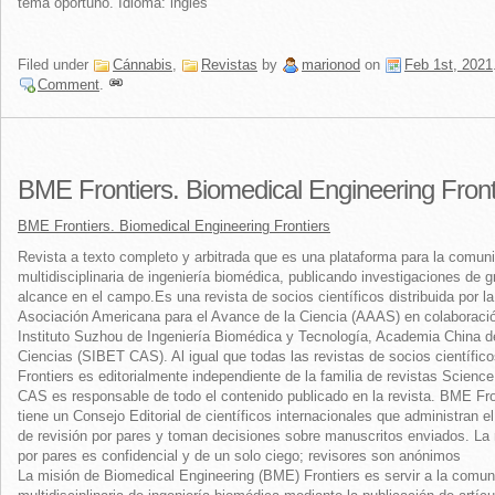
tema oportuno. Idioma: inglés
Filed under
Cánnabis
,
Revistas
by
marionod
on
Feb 1st, 2021
Comment
.
BME Frontiers. Biomedical Engineering Front
BME Frontiers. Biomedical Engineering Frontiers
Revista a texto completo y arbitrada que es una plataforma para la comun
multidisciplinaria de ingeniería biomédica, publicando investigaciones de g
alcance en el campo.Es una revista de socios científicos distribuida por la
Asociación Americana para el Avance de la Ciencia (AAAS) en colaboració
Instituto Suzhou de Ingeniería Biomédica y Tecnología, Academia China d
Ciencias (SIBET CAS). Al igual que todas las revistas de socios científi
Frontiers es editorialmente independiente de la familia de revistas Scien
CAS es responsable de todo el contenido publicado en la revista. BME Fro
tiene un Consejo Editorial de científicos internacionales que administran e
de revisión por pares y toman decisiones sobre manuscritos enviados. La 
por pares es confidencial y de un solo ciego; revisores son anónimos
La misión de Biomedical Engineering (BME) Frontiers es servir a la comun