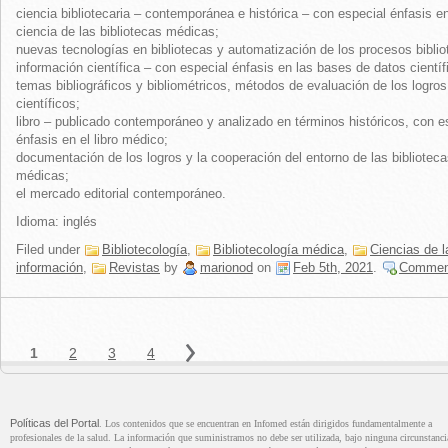
ciencia bibliotecaria – contemporánea e histórica – con especial énfasis en
ciencia de las bibliotecas médicas;
nuevas tecnologías en bibliotecas y automatización de los procesos biblio
información científica – con especial énfasis en las bases de datos científ
temas bibliográficos y bibliométricos, métodos de evaluación de los logros
científicos;
libro – publicado contemporáneo y analizado en términos históricos, con e
énfasis en el libro médico;
documentación de los logros y la cooperación del entorno de las bibliotec
médicas;
el mercado editorial contemporáneo.
Idioma: inglés
Filed under
Bibliotecología
,
Bibliotecología médica
,
Ciencias de l
información
,
Revistas
by
marionod
on
Feb 5th, 2021
.
Commen
Políticas del Portal
. Los contenidos que se encuentran en Infomed están dirigidos fundamentalmente a
profesionales de la salud. La información que suministramos no debe ser utilizada, bajo ninguna circunstanci