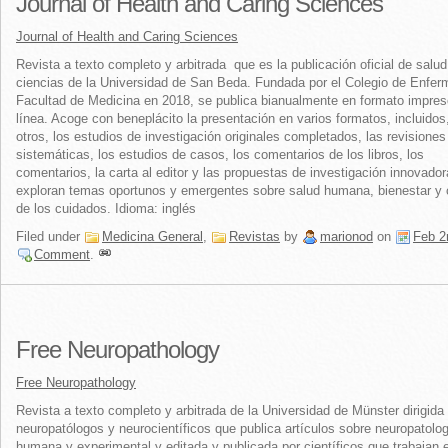
Journal of Health and Caring Sciences
Journal of Health and Caring Sciences
Revista a texto completo y arbitrada que es la publicación oficial de salud
ciencias de la Universidad de San Beda. Fundada por el Colegio de Enferm
Facultad de Medicina en 2018, se publica bianualmente en formato impres
línea. Acoge con beneplácito la presentación en varios formatos, incluidos
otros, los estudios de investigación originales completados, las revisiones
sistemáticas, los estudios de casos, los comentarios de los libros, los
comentarios, la carta al editor y las propuestas de investigación innovado
exploran temas oportunos y emergentes sobre salud humana, bienestar y 
de los cuidados. Idioma: inglés
Filed under
Medicina General
,
Revistas
by
marionod
on
Feb 2
Comment
.
Free Neuropathology
Free Neuropathology
Revista a texto completo y arbitrada de la Universidad de Münster dirigida
neuropatólogos y neurocientíficos que publica artículos sobre neuropatolo
humana y experimental y editada y publicada por científicos que trabajan e