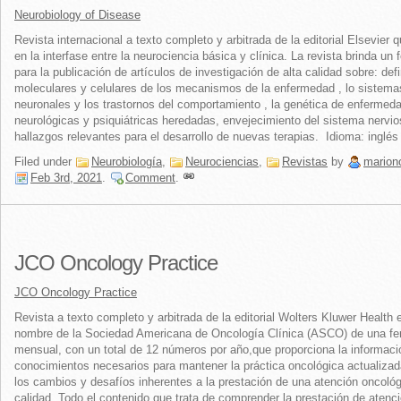
Neurobiology of Disease
Revista internacional a texto completo y arbitrada de la editorial Elsevier 
en la interfase entre la neurociencia básica y clínica. La revista brinda un 
para la publicación de artículos de investigación de alta calidad sobre: def
moleculares y celulares de los mecanismos de la enfermedad , lo sistema
neuronales y los trastornos del comportamiento , la genética de enfermed
neurológicas y psiquiátricas heredadas, envejecimiento del sistema nervio
hallazgos relevantes para el desarrollo de nuevas terapias. Idioma: inglés
Filed under
Neurobiología
,
Neurociencias
,
Revistas
by
marion
Feb 3rd, 2021
.
Comment
.
JCO Oncology Practice
JCO Oncology Practice
Revista a texto completo y arbitrada de la editorial Wolters Kluwer Health 
nombre de la Sociedad Americana de Oncología Clínica (ASCO) de una fe
mensual, con un total de 12 números por año,que proporciona la informaci
conocimientos necesarios para mantener la práctica oncológica actualizad
los cambios y desafíos inherentes a la prestación de una atención oncoló
calidad. Todo el contenido que trata de comprender la prestación de atenci