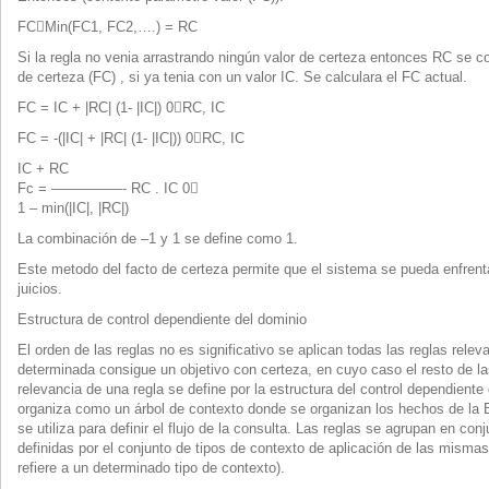
FCMin(FC1, FC2,….) = RC
Si la regla no venia arrastrando ningún valor de certeza entonces RC se c
de certeza (FC) , si ya tenia con un valor IC. Se calculara el FC actual.
FC = IC + |RC| (1- |IC|) 0RC, IC
FC = -(|IC| + |RC| (1- |IC|)) 0RC, IC
IC + RC
Fc = —————- RC . IC 0
1 – min(|IC|, |RC|)
La combinación de –1 y 1 se define como 1.
Este metodo del facto de certeza permite que el sistema se pueda enfrent
juicios.
Estructura de control dependiente del dominio
El orden de las reglas no es significativo se aplican todas las reglas rele
determinada consigue un objetivo con certeza, en cuyo caso el resto de la
relevancia de una regla se define por la estructura del control dependiente 
organiza como un árbol de contexto donde se organizan los hechos de la B
se utiliza para definir el flujo de la consulta. Las reglas se agrupan en con
definidas por el conjunto de tipos de contexto de aplicación de las misma
refiere a un determinado tipo de contexto).