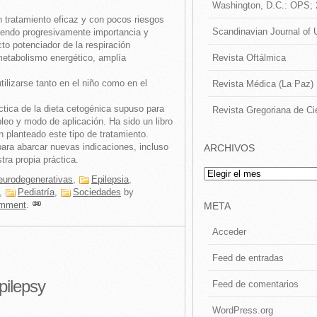
Washington, D.C.: OPS;
 tratamiento eficaz y con pocos riesgos
Scandinavian Journal of 
uiriendo progresivamente importancia y
o potenciador de la respiración
Revista Oftálmica
l metabolismo energético, amplía
tilizarse tanto en el niño como en el
Revista Médica (La Paz)
ctica de la dieta cetogénica supuso para
Revista Gregoriana de Ci
leo y modo de aplicación. Ha sido un libro
n planteado este tipo de tratamiento.
ara abarcar nuevas indicaciones, incluso
ARCHIVOS
tra propia práctica.
Archivos
urodegenerativas
,
Epilepsia
,
,
Pediatría
,
Sociedades
by
mment
.
META
Acceder
Feed de entradas
pilepsy
Feed de comentarios
WordPress.org