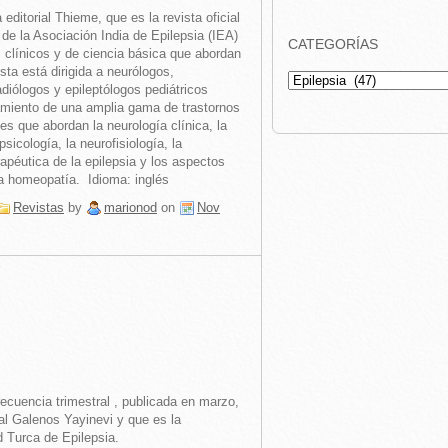
editorial Thieme, que es la revista oficial
 de la Asociación India de Epilepsia (IEA)
CATEGORÍAS
 clínicos y de ciencia básica que abordan
sta está dirigida a neurólogos,
Categorías
adiólogos y epileptólogos pediátricos
tamiento de una amplia gama de trastornos
es que abordan la neurología clínica, la
psicología, la neurofisiología, la
apéutica de la epilepsia y los aspectos
la homeopatía. Idioma: inglés
Revistas
by
marionod
on
Nov
recuencia trimestral , publicada en marzo,
ial Galenos Yayinevi y que es la
d Turca de Epilepsia.