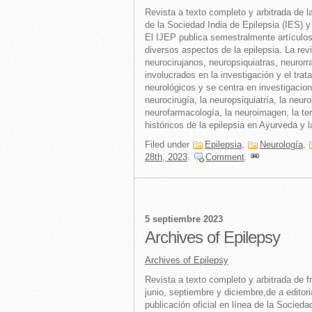
Revista a texto completo y arbitrada de la 
de la Sociedad India de Epilepsia (IES) y
El IJEP publica semestralmente artículos
diversos aspectos de la epilepsia. La revi
neurocirujanos, neuropsiquiatras, neurorr
involucrados en la investigación y el tra
neurológicos y se centra en investigacion
neurocirugía, la neuropsiquiatría, la neuro
neurofarmacología, la neuroimagen, la ter
históricos de la epilepsia en Ayurveda y 
Filed under
Epilepsia
,
Neurología
,
28th, 2023
.
Comment
.
5 septiembre 2023
Archives of Epilepsy
Archives of Epilepsy
Revista a texto completo y arbitrada de f
junio, septiembre y diciembre,de a editor
publicación oficial en línea de la Socieda