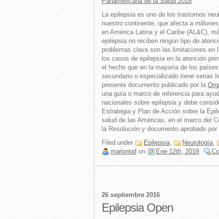
Panamericana de la Salud
2018
La epilepsia es uno de los trastornos n
nuestro continente, que afecta a millone
en América Latina y el Caribe (AL&C), má
epilepsia no reciben ningún tipo de atenc
problemas clave son las limitaciones en l
los casos de epilepsia en la atención pri
el hecho que en la mayoría de los países 
secundario o especializado tiene serias l
presente documento publicado por la
Org
una guía o marco de referencia para ayud
nacionales sobre epilepsia y debe consi
Estrategia y Plan de Acción sobre la Epil
salud de las Américas, en el marco del 
la Resolución y documento aprobado por 
Filed under
Epilepsia
,
Neurología
,
marionod
on
Ene 12th, 2019
.
C
26 septiembre 2016
Epilepsia Open