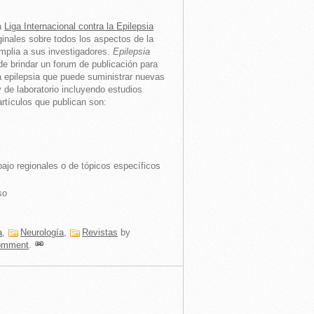
la
Liga Internacional contra la Epilepsia
ginales sobre todos los aspectos de la
mplia a sus investigadores.
Epilepsia
de brindar un forum de publicación para
a epilepsia que puede suministrar nuevas
y de laboratorio incluyendo estudios
artículos que publican son:
ajo regionales o de tópicos específicos
so
a
,
Neurología
,
Revistas
by
omment
.