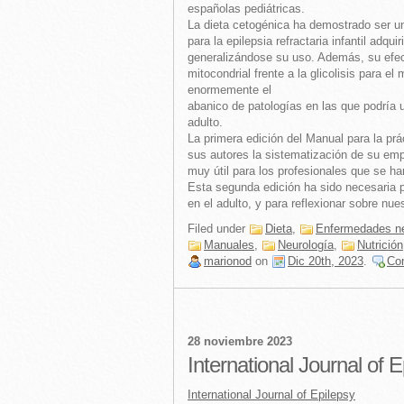
españolas pediátricas.
La dieta cetogénica ha demostrado ser un
para la epilepsia refractaria infantil adq
generalizándose su uso. Además, su efect
mitocondrial frente a la glicolisis para e
enormemente el
abanico de patologías en las que podría u
adulto.
La primera edición del Manual para la prá
sus autores la sistematización de su emp
muy útil para los profesionales que se ha
Esta segunda edición ha sido necesaria p
en el adulto, y para reflexionar sobre nues
Filed under
Dieta
,
Enfermedades ne
Manuales
,
Neurología
,
Nutrición
marionod
on
Dic 20th, 2023
.
Co
28 noviembre 2023
International Journal of E
International Journal of Epilepsy