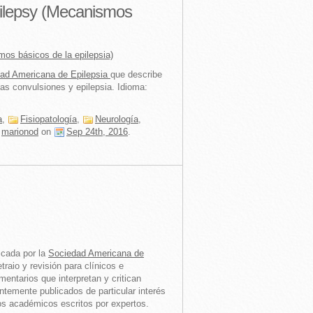
ilepsy (Mecanismos
os básicos de la epilepsia)
ad Americana de Epilepsia
que describe
s convulsiones y epilepsia. Idioma:
a
,
Fisiopatología
,
Neurología
,
marionod
on
Sep 24th, 2016
.
icada por la
Sociedad Americana de
raio y revisión para clínicos e
entarios que interpretan y critican
entemente publicados de particular interés
os académicos escritos por expertos.