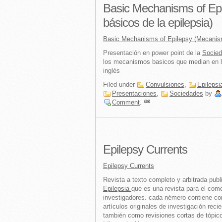
Basic Mechanisms of Ep
básicos de la epilepsia)
Basic Mechanisms of Epilepsy (Mecanism
Presentación en power point de la
Socied
los mecanismos basicos que median en la
inglés
Filed under
Convulsiones
,
Epilepsi
Presentaciones
,
Sociedades
by
Comment
.
Epilepsy Currents
Epilepsy Currents
Revista a texto completo y arbitrada publ
Epilepsia
que es una revista para el comet
investigadores. cada némero contiene com
artículos originales de investigación reci
también como revisiones cortas de tópic