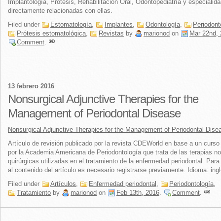
Implantología, Prótesis, Rehabilitación Oral, Odontopediatría y especialid
directamente relacionadas con ellas.
Filed under
Estomatología
,
Implantes
,
Odontología
,
Periodont
Prótesis estomatológica
,
Revistas
by
marionod
on
Mar 22nd,
Comment
.
13 febrero 2016
Nonsurgical Adjunctive Therapies for the
Management of Periodontal Disease
Nonsurgical Adjunctive Therapies for the Management of Periodontal Dise
Artículo de revisión publicado por la revista CDEWorld en base a un curso
por la Academia Americana de Periodontología que trata de las terapias no
quirúrgicas utilizadas en el tratamiento de la enfermedad periodontal. Par
al contenido del artículo es necesario registrarse previamente. Idioma: ing
Filed under
Artículos
,
Enfermedad periodontal
,
Periodontología
,
Tratamiento
by
marionod
on
Feb 13th, 2016
.
Comment
.