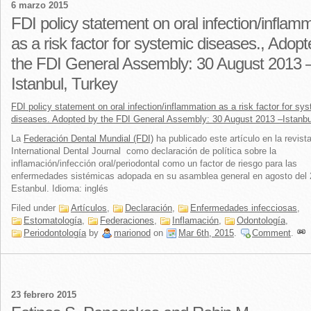
6 marzo 2015
FDI policy statement on oral infection/inflam
as a risk factor for systemic diseases., Adop
the FDI General Assembly: 30 August 2013 
Istanbul, Turkey
FDI policy statement on oral infection/inflammation as a risk factor for sy
diseases. Adopted by the FDI General Assembly: 30 August 2013 –Istanbu
La
Federación Dental Mundial (FDI)
ha publicado este artículo en la revist
International Dental Journal como declaración de política sobre la
inflamación/infección oral/periodontal como un factor de riesgo para las
enfermedades sistémicas adopada en su asamblea general en agosto del
Estanbul. Idioma: inglés
Filed under
Artículos
,
Declaración
,
Enfermedades infecciosas
,
Estomatología
,
Federaciones
,
Inflamación
,
Odontología
,
Periodontología
by
marionod
on
Mar 6th, 2015
.
Comment
.
23 febrero 2015