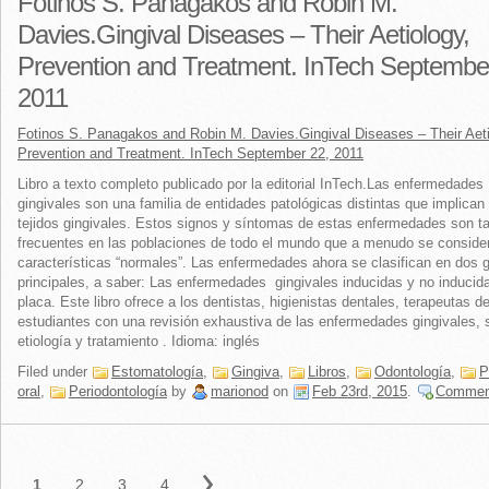
Fotinos S. Panagakos and Robin M.
Davies.Gingival Diseases – Their Aetiology,
Prevention and Treatment. InTech Septembe
2011
Fotinos S. Panagakos and Robin M. Davies.Gingival Diseases – Their Aeti
Prevention and Treatment. InTech September 22, 2011
Libro a texto completo publicado por la editorial InTech.Las enfermedades
gingivales son una familia de entidades patológicas distintas que implican 
tejidos gingivales. Estos signos y síntomas de estas enfermedades son t
frecuentes en las poblaciones de todo el mundo que a menudo se consid
características “normales”. Las enfermedades ahora se clasifican en dos 
principales, a saber: Las enfermedades gingivales inducidas y no inducida
placa. Este libro ofrece a los dentistas, higienistas dentales, terapeutas d
estudiantes con una revisión exhaustiva de las enfermedades gingivales, 
etiología y tratamiento . Idioma: inglés
Filed under
Estomatología
,
Gingiva
,
Libros
,
Odontología
,
P
oral
,
Periodontología
by
marionod
on
Feb 23rd, 2015
.
Commen