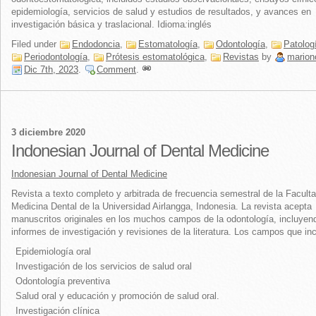
epidemiología, servicios de salud y estudios de resultados, y avances en
investigación básica y traslacional. Idioma
:
inglés
Filed under
Endodoncia
,
Estomatología
,
Odontología
,
Patologí
Periodontología
,
Prótesis estomatológica
,
Revistas
by
marion
Dic 7th, 2023
.
Comment
.
3 diciembre 2020
Indonesian Journal of Dental Medicine
Indonesian Journal of Dental Medicine
Revista a texto completo y arbitrada de frecuencia semestral de la Facult
Medicina Dental de la Universidad Airlangga, Indonesia. La revista acepta
manuscritos originales en los muchos campos de la odontología, incluyen
informes de investigación y revisiones de la literatura. Los campos que in
Epidemiología oral
Investigación de los servicios de salud oral
Odontología preventiva
Salud oral y educación y promoción de salud oral.
Investigación clínica