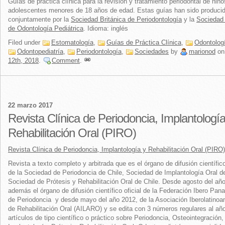
Guías de práctica clínica para la revisión y tratamiento periodontal de niño
adolescentes menores de 18 años de edad. Estas guías han sido produci
conjuntamente por la
Sociedad Británica de Periodontología
y la
Sociedad 
de Odontología Pediátrica
. Idioma: inglés
Filed under
Estomatología
,
Guías de Práctica Clínica
,
Odontolog
Odontopediatría
,
Periodontología
,
Sociedades
by
marionod
o
12th, 2018
.
Comment
.
22 marzo 2017
Revista Clínica de Periodoncia, Implantología
Rehabilitación Oral (PIRO)
Revista Clínica de Periodoncia, Implantología y Rehabilitación Oral (PIRO)
Revista a texto completo y arbitrada que es el órgano de difusión científico
de la Sociedad de Periodoncia de Chile, Sociedad de Implantología Oral d
Sociedad de Prótesis y Rehabilitación Oral de Chile. Desde agosto del añ
además el órgano de difusión científico oficial de la Federación Ibero Pa
de Periodoncia y desde mayo del año 2012, de la Asociación Iberolatino
de Rehabilitación Oral (AILARO) y se edita con 3 números regulares al año
artículos de tipo científico o práctico sobre Periodoncia, Osteointegración,