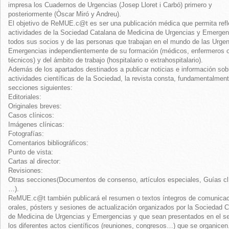
impresa los Cuadernos de Urgencias (Josep Lloret i Carbó) primero y
posteriormente (Òscar Miró y Andreu).
El objetivo de ReMUE.c@t es ser una publicación médica que permita refle
actividades de la Sociedad Catalana de Medicina de Urgencias y Emergen
todos sus socios y de las personas que trabajan en el mundo de las Urgen
Emergencias independientemente de su formación (médicos, enfermeros 
técnicos) y del ámbito de trabajo (hospitalario o extrahospitalario).
Además de los apartados destinados a publicar noticias e información sob
actividades científicas de la Sociedad, la revista consta, fundamentalment
secciones siguientes:
Editoriales:
Originales breves:
Casos clínicos:
Imágenes clínicas:
Fotografías:
Comentarios bibliográficos:
Punto de vista:
Cartas al director:
Revisiones:
Otras secciones(Documentos de consenso, artículos especiales, Guías cl
…).
ReMUE.c@t también publicará el resumen o textos íntegros de comunica
orales, pósters y sesiones de actualización organizados por la Sociedad 
de Medicina de Urgencias y Emergencias y que sean presentados en el s
los diferentes actos científicos (reuniones, congresos…) que se organicen