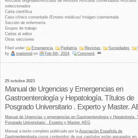
Artículos originales/Artículos de revisión/ Artículos comentados/ Artículos
seleccionados
Carta científica
Caso clínico comentado /Errores médicos/ Imágen coementada
Sección de enfermería
Grupos de trabajo
Cartas al editor
Otras secciones
Filed under
Emergencia
,
Pediatría
,
Revistas
,
Sociedades
,
by
marionod
on
Feb 6th, 2024
.
Comment
.
25 octubre 2023
Manual de Urgencias y Emergencias en
Gastroenterología y Hepatología. Títulos de
Posgrado Universitario . Experto y Master. 
Manual de Urgencias y emergencias en Gastroenterología y Hepatología. T
Posgrado Universitario . Experto y Master. AEG
Manual a texto completo publicado por la
Asociación Española de
Gastroenterología
cuyos contenidos de sus capítulos están agrupados en