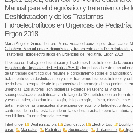
Manual para el diagnóstico y tratamiento de l
Deshidratación y de los Trastornos
Hidroelectrolíticos en Urgencias de Pediatría.
Ergon 2018
María Ángeles García Herrero, María Rosario López López, Juan Carlos M
Cabañero. Manual para el diagnóstico y tratamiento de la Deshidratación y
Trastornos Hidroelectrolíticos en Urgencias de Pediatría. Ergon 2018
El Grupo de Trabajo de Hidratación y Trastornos Electrolíticos de la
Socie
Española de Urgencias de Pediatría (SEUP)
ha publicado este manual que
de un trabajo científico que resume el conocimiento sobre el diagnóstico y
tratamiento de la deshidratación y otros trastornos hidroelectrolíticos y del 
ácido-base, siempre desde la perspectiva del abordaje de los pacientes en
urgencias. Los autores son pediatras expertos en urgencias y otras
subespecialidades pediátricas y a lo largo de 12 capítulos con un formato
y esquemático, abordan la etiología, fisiopatología, clínica, diagnóstico y
tratamiento de las principales alteraciones del equilibrio hidroelectrolítico. 
contenido de la obra está basado en la evidencia actual sobre la materia 
con bibliografía de referencia reciente.
Filed under
Deshidratación
,
Diagnóstico
,
Electrolítos
,
Equilibr
base
,
Manuales
,
Pediatría
,
Sociedades
,
Tratamiento
,
Urge