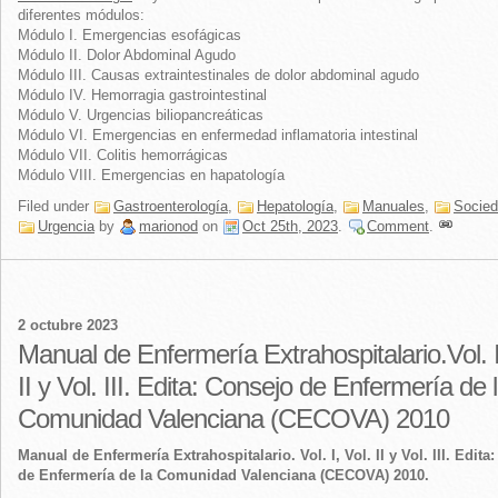
diferentes módulos:
Módulo I. Emergencias esofágicas
Módulo II. Dolor Abdominal Agudo
Módulo III. Causas extraintestinales de dolor abdominal agudo
Módulo IV. Hemorragia gastrointestinal
Módulo V. Urgencias biliopancreáticas
Módulo VI. Emergencias en enfermedad inflamatoria intestinal
Módulo VII. Colitis hemorrágicas
Módulo VIII. Emergencias en hapatología
Filed under
Gastroenterología
,
Hepatología
,
Manuales
,
Socie
Urgencia
by
marionod
on
Oct 25th, 2023
.
Comment
.
2 octubre 2023
Manual de Enfermería Extrahospitalario.Vol. I
II y Vol. III. Edita: Consejo de Enfermería de 
Comunidad Valenciana (CECOVA) 2010
Manual de Enfermería Extrahospitalario. Vol. I, Vol. II y Vol. III. Edita
de Enfermería de la Comunidad Valenciana (CECOVA) 2010.