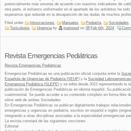
potencialmente más severas de acuerdo con nuestros indicadores de cali
otra parte, el esfuerzo uniformador en el apartado de los antídotos ha sido
esperamos que redunde en la desaparición de las dudas de muchos profes
Filed under
Intoxicaciones
,
Manuales
,
Pediatría
,
Sociedades
,
Toxicología
,
Urgencia
by
marionod
on
Feb 6th, 2024
.
Comm
Revista Emergencias Pediátricas
Revista Emergencias Pediátricas
Emergencias Pediátricas es una publicación oficial conjunta entre la
Soci
Española de Urgencias de Pediatría (SEUP)
y la
Sociedad Latinoamerican
Emergencia Pediátrica (SLEPE)
y se edita desde 2022 representando la ú
publicación de Emergencias Pediátricas en idioma español. Su publicació
cuatrimestral. Se puede acceder a su contenido completo en forma libre d
sitios web de ambas Sociedades.
En Emergencias Pediátricas se publican digitalmente trabajos relacionado
emergencias y urgencias en pediatría, escritos en español e inglés (origina
integrando a otras disciplinas asociadas a la especialidad emergencias ped
La revista constará de las siguientes secciones:
Editorial