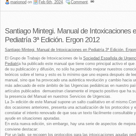
marionod
on
Feb 6th, 2024
.
Comment
.
Santiago Mintegi. Manual de Intoxicaciones 
Pediatría 3ª Edición. Ergon 2012
Santiago Mintegi. Manual de Intoxicaciones en Pediatría 3ª Edición. Ergo
El Grupo de Trabajo de Intoxicaciones de la
Sociedad Española de Urgenc
Pediatrí
a ha publicado este manual que tiene como principal activo el que a
de su publicación y difusión, no sólo ha permitido mejorar nuestros conoc
teóricos sobre el tema y esto es lo mínimo que uno espera después de lee
manual, sino que ha provocado una auténtica revolución y cambio hacia 
más adecuado de este ámbito de las Urgencias pediátricas en nuestro paí
artículos publicados demuestran claramente el impacto positivo que ha s
la presencia del Manual en nuestros Servicios de Urgencias.
La 3» edición de este Manual supone un salto cualitativo en el mismo.Co
dos ocasiones anteriores, presenta una actualización de los protocolos y e
constatar el intento renovado de que sea un texto fácilmente consultable 
ayude en situaciones apuradas.
En esta nueva edición, sin embargo, hay una serie de aspectos de mejora
conviene destacar:
Por un lado, se recogen los protocolos para las intoxicaciones agudas ped