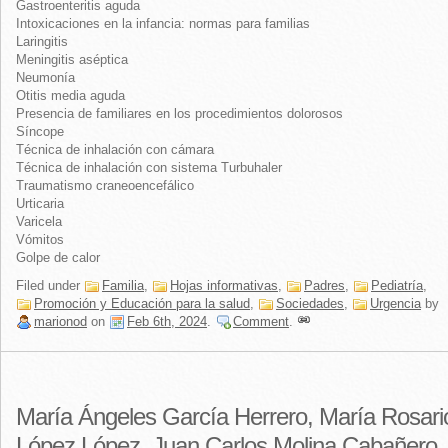
Gastroenteritis aguda
Intoxicaciones en la infancia: normas para familias
Laringitis
Meningitis aséptica
Neumonía
Otitis media aguda
Presencia de familiares en los procedimientos dolorosos
Síncope
Técnica de inhalación con cámara
Técnica de inhalación con sistema Turbuhaler
Traumatismo craneoencefálico
Urticaria
Varicela
Vómitos
Golpe de calor
Filed under
Familia
,
Hojas informativas
,
Padres
,
Pediatría
,
Promoción y Educación para la salud
,
Sociedades
,
Urgencia
by
marionod
on
Feb 6th, 2024
.
Comment
.
María Ángeles García Herrero, María Rosari
López López, Juan Carlos Molina Cabañero.