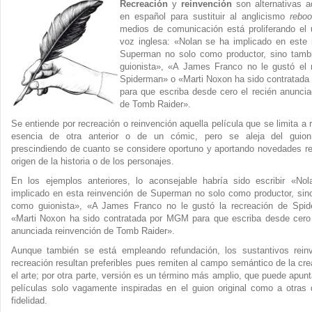
Recreación
y
reinvención
son alternativas 
en español para sustituir al anglicismo
reboo
medios de comunicación está proliferando el 
voz inglesa: «Nolan se ha implicado en este 
Superman no solo como productor, sino tam
guionista», «A James Franco no le gustó el 
Spiderman» o «Marti Noxon ha sido contratad
para que escriba desde cero el recién anuncia
de Tomb Raider».
Se entiende por recreación o reinvención aquella película que se limita a 
esencia de otra anterior o de un cómic, pero se aleja del guion 
prescindiendo de cuanto se considere oportuno y aportando novedades re
origen de la historia o de los personajes.
En los ejemplos anteriores, lo aconsejable habría sido escribir «No
implicado en esta reinvención de Superman no solo como productor, sin
como guionista», «A James Franco no le gustó la recreación de Spi
«Marti Noxon ha sido contratada por MGM para que escriba desde cero 
anunciada reinvención de Tomb Raider».
Aunque también se está empleando refundación, los sustantivos rein
recreación resultan preferibles pues remiten al campo semántico de la cre
el arte; por otra parte, versión es un término más amplio, que puede apunt
películas solo vagamente inspiradas en el guion original como a otras
fidelidad.