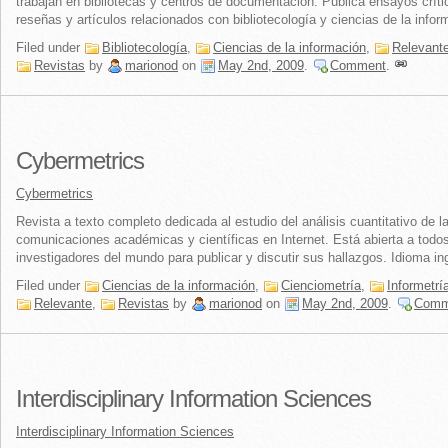
trabajan en bibliotecas y centros de documentación. Publica ensayos críti
reseñas y artículos relacionados con bibliotecología y ciencias de la infor
Filed under
Bibliotecología
,
Ciencias de la información
,
Relevant
Revistas
by
marionod
on
May 2nd, 2009
.
Comment
.
Cybermetrics
Cybermetrics
Revista a texto completo dedicada al estudio del análisis cuantitativo de l
comunicaciones académicas y científicas en Internet. Está abierta a todos
investigadores del mundo para publicar y discutir sus hallazgos. Idioma in
Filed under
Ciencias de la información
,
Cienciometría
,
Informetrí
Relevante
,
Revistas
by
marionod
on
May 2nd, 2009
.
Comm
Interdisciplinary Information Sciences
Interdisciplinary Information Sciences