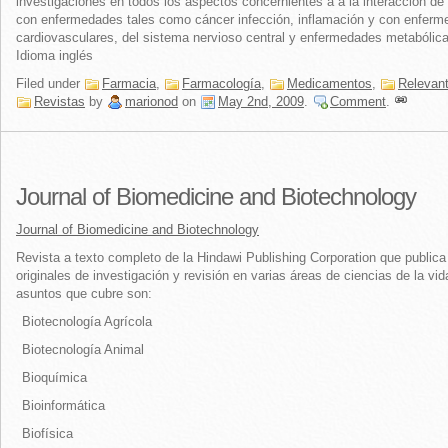
investigaciones en todos los aspectos concernientes a a la interacción de
con enfermedades tales como cáncer infección, inflamación y con enfer
cardiovasculares, del sistema nervioso central y enfermedades metabólica
Idioma inglés
Filed under
Farmacia
,
Farmacología
,
Medicamentos
,
Relevan
Revistas
by
marionod
on
May 2nd, 2009
.
Comment
.
Journal of Biomedicine and Biotechnology
Journal of Biomedicine and Biotechnology
Revista a texto completo de la Hindawi Publishing Corporation que publica 
originales de investigación y revisión en varias áreas de ciencias de la vid
asuntos que cubre son:
Biotecnología Agrícola
Biotecnología Animal
Bioquímica
Bioinformática
Biofísica