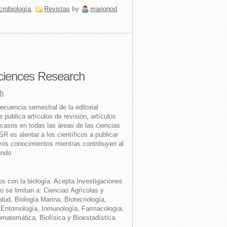
crobiología
,
Revistas
by
marionod
Sciences Research
ch
ecuencia semestral de la editorial
 publica artículos de revisión, artículos
 casos en todas las áreas de las ciencias
R es alentar a los científicos a publicar
vos conocimientos mientras contribuyen al
undo.
s con la biología.
Acepta Investigaciones
o se limitan a: Ciencias Agrícolas y
alud, Biología Marina, Biotecnología,
 Entomología, Inmunología, Farmacología,
iomatemática,
Biofísica y Bioestadística.