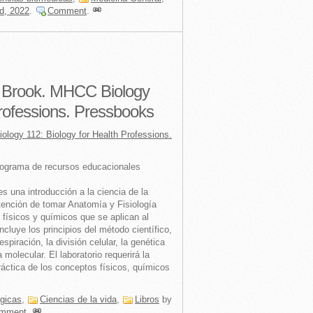
d, 2022
.
Comment
.
k Brook. MHCC Biology
Professions. Pressbooks
logy 112: Biology for Health Professions.
programa de recursos educacionales
s una introducción a la ciencia de la
ntención de tomar Anatomía y Fisiología
 físicos y químicos que se aplican al
ncluye los principios del método científico,
espiración, la división celular, la genética
molecular. El laboratorio requerirá la
ráctica de los conceptos físicos, químicos
ógicas
,
Ciencias de la vida
,
Libros
by
mment
.