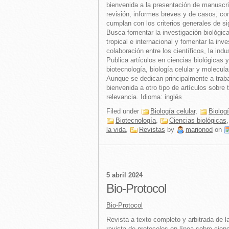
bienvenida a la presentación de manuscrit
revisión, informes breves y de casos, co
cumplan con los criterios generales de sig
Busca fomentar la investigación biológica
tropical e internacional y fomentar la inve
colaboración entre los científicos, la indu
Publica artículos en ciencias biológicas y
biotecnología, biología celular y molecula
Aunque se dedican principalmente a traba
bienvenida a otro tipo de artículos sobre
relevancia. Idioma: inglés
Filed under
Biología celular
,
Biolog
Biotecnología
,
Ciencias biológicas
la vida
,
Revistas
by
marionod
on
5 abril 2024
Bio-Protocol
Bio-Protocol
Revista a texto completo y arbitrada de l
revista de protocolos en línea sobre cien