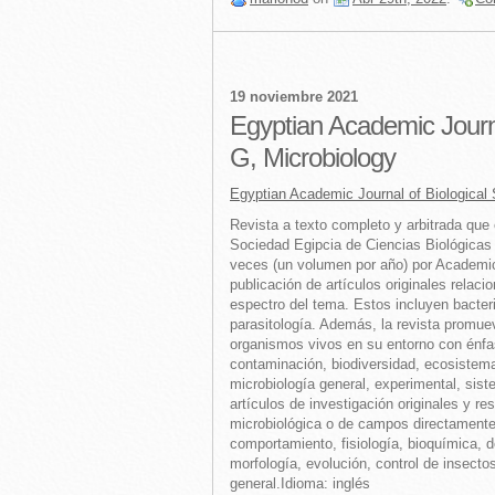
19 noviembre 2021
Egyptian Academic Journa
G, Microbiology
Egyptian Academic Journal of Biological 
Revista a texto completo y arbitrada que 
Sociedad Egipcia de Ciencias Biológicas 
veces (un volumen por año) por Academic
publicación de artículos originales relaci
espectro del tema. Estos incluyen bacteri
parasitología. Además, la revista promuev
organismos vivos en su entorno con énfa
contaminación, biodiversidad, ecosistema
microbiología general, experimental, sist
artículos de investigación originales y re
microbiológica o de campos directamente 
comportamiento, fisiología, bioquímica, d
morfología, evolución, control de insecto
general.Idioma: inglés