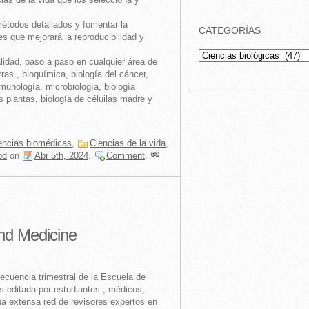
 métodos detallados y fomentar la
CATEGORÍAS
s que mejorará la reproducibilidad y
Categorías
alidad, paso a paso en cualquier área de
tras , bioquímica, biología del cáncer,
inmunología, microbiología, biología
s plantas, biología de céluilas madre y
encias biomédicas
,
Ciencias de la vida
,
od
on
Abr 5th, 2024
.
Comment
.
and Medicine
recuencia trimestral de la Escuela de
s editada por estudiantes , médicos,
a extensa red de revisores expertos en