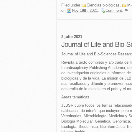
Filed under
Ciencias biológicas
,
Mi
on
Nov 19th, 2021
.
Comment
.
2 julio 2021
Journal of Life and Bio-
Journal of Life and Bio-Sciences Resear
Revista a texto completo y arbitrada de fr
Interdisciplinary Publishing Academia, que
de investigación originales e informes de
biológicas y de la vida.
La misión de JLBS
sus resultados y difundir y promover nue
desarrollo de la ciencia en el país y el m
Áreas temáticas
JLBSR cubre todos los temas relacionado
calificadas de interés que incluyen pero n
Veterinarias, Microbiología, Medicina y S
Biología Molecular, Genética, Genómica,
Ecología, Bioquímica, Bioinformática, B
Idioma: inglés