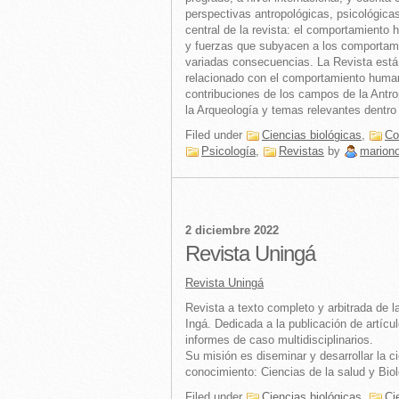
perspectivas antropológicas, psicológicas
central de la revista: el comportamiento
y fuerzas que subyacen a los comportami
variadas consecuencias. La Revista está a
relacionado con el comportamiento human
contribuciones de los campos de la Antrop
la Arqueología y temas relevantes dentro 
Filed under
Ciencias biológicas
,
Co
Psicología
,
Revistas
by
marion
2 diciembre 2022
Revista Uningá
Revista Uningá
Revista a texto completo y arbitrada de l
Ingá. Dedicada a la publicación de artículo
informes de caso multidisciplinarios.
Su misión es diseminar y desarrollar la c
conocimiento: Ciencias de la salud y Bioló
Filed under
Ciencias biológicas
,
Ci