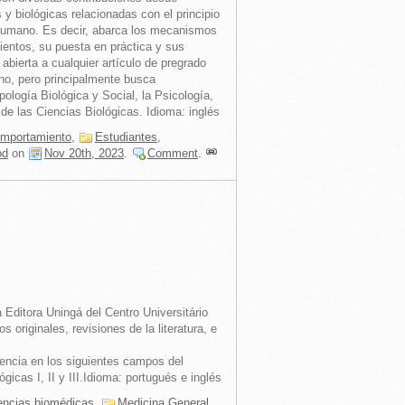
 y biológicas relacionadas con el principio
 humano. Es decir, abarca los mecanismos
entos, su puesta en práctica y sus
bierta a cualquier artículo de pregrado
o, pero principalmente busca
ología Biológica y Social, la Psicología,
de las Ciencias Biológicas. Idioma: inglés
mportamiento
,
Estudiantes
,
od
on
Nov 20th, 2023
.
Comment
.
a Editora Uningá del Centro Universitário
s originales, revisiones de la literatura, e
iencia en los siguientes campos del
gicas I, II y III.Idioma: portugués e inglés
encias biomédicas
,
Medicina General
,