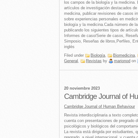
los campos de la biología y la medicina. 
artículos de investigación destacados de 
medicina, publicar revisiones de casos i
sobre experiencias personales en medicin
biología y la medicina.Cada número de la 
publicando los siguientes tipos de artícul
Informes de caso/Serie de casos, Reseña
Simposio, Reseñas de libros,Perfiles, En
inglés
Filed under
Biología
,
Biomedicina
,
General
,
Revistas
by
marionod
on
20 noviembre 2023
Cambridge Journal of H
Cambridge Journal of Human Behaviour
Revista interdisciplinaria a texto completo
cuenta con presentaciones de pregrado d
psicológicos y biológicos del comportam
La revista está dirigida por estudiantes, 
pregrado, a nivel internacional, y cuenta