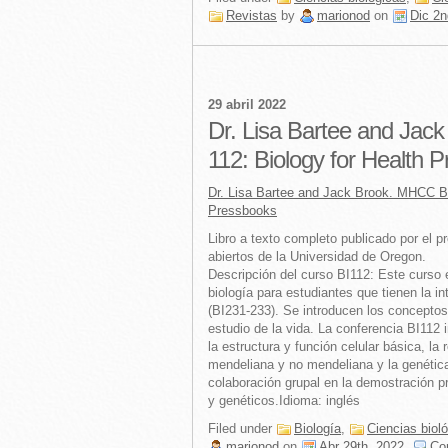
Revistas
by
marionod
on
Dic 2n
29 abril 2022
Dr. Lisa Bartee and Jac
112: Biology for Health 
Dr. Lisa Bartee and Jack Brook. MHCC Bio
Pressbooks
Libro a texto completo publicado por el 
abiertos de la Universidad de Oregon.
Descripción del curso BI112: Este curso e
biología para estudiantes que tienen la i
(BI231-233). Se introducen los conceptos
estudio de la vida. La conferencia BI112 i
la estructura y función celular básica, la r
mendeliana y no mendeliana y la genética 
colaboración grupal en la demostración p
y genéticos.Idioma: inglés
Filed under
Biología
,
Ciencias biol
marionod
on
Abr 29th, 2022
.
Co