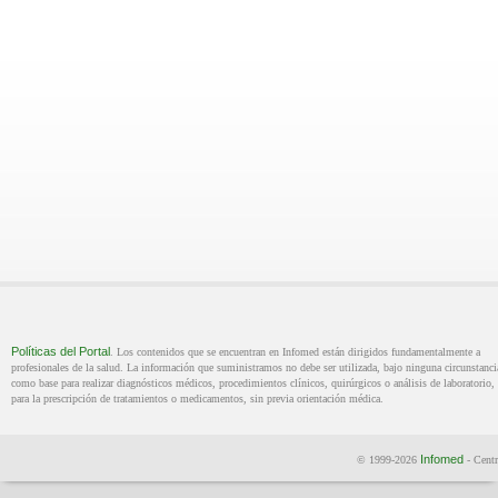
Políticas del Portal
. Los contenidos que se encuentran en Infomed están dirigidos fundamentalmente a
profesionales de la salud. La información que suministramos no debe ser utilizada, bajo ninguna circunstanci
como base para realizar diagnósticos médicos, procedimientos clínicos, quirúrgicos o análisis de laboratorio, 
para la prescripción de tratamientos o medicamentos, sin previa orientación médica.
Infomed
© 1999-2026
- Centr