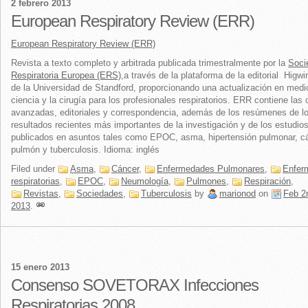
2 febrero 2013
European Respiratory Review (ERR)
European Respiratory Review (ERR)
Revista a texto completo y arbitrada publicada trimestralmente por la
Soci
Respiratoria Europea (ERS)
,a través de la plataforma de la editorial Higwi
de la Universidad de Standford, proporcionando una actualización en medi
ciencia y la cirugía para los profesionales respiratorios. ERR contiene las c
avanzadas, editoriales y correspondencia, además de los resúmenes de l
resultados recientes más importantes de la investigación y de los estudio
publicados en asuntos tales como EPOC, asma, hipertensión pulmonar, c
pulmón y tuberculosis. Idioma: inglés
Filed under
Asma
,
Cáncer
,
Enfermedades Pulmonares
,
Enfer
respiratorias
,
EPOC
,
Neumología
,
Pulmones
,
Respiración
,
Revistas
,
Sociedades
,
Tuberculosis
by
marionod
on
Feb 2
2013
.
15 enero 2013
Consenso SOVETORAX Infecciones
Respiratorias 2008