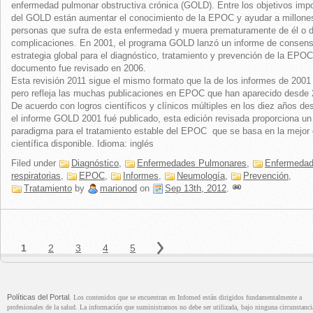
enfermedad pulmonar obstructiva crónica (GOLD). Entre los objetivos imp
del GOLD están aumentar el conocimiento de la EPOC y ayudar a millone
personas que sufra de esta enfermedad y muera prematuramente de él o 
complicaciones. En 2001, el programa GOLD lanzó un informe de consens
estrategia global para el diagnóstico, tratamiento y prevención de la EPOC
documento fue revisado en 2006.
Esta revisión 2011 sigue el mismo formato que la de los informes de 2001
pero refleja las muchas publicaciones en EPOC que han aparecido desde 
De acuerdo con logros científicos y clínicos múltiples en los diez años d
el informe GOLD 2001 fué publicado, esta edición revisada proporciona u
paradigma para el tratamiento estable del EPOC que se basa en la mejor 
científica disponible. Idioma: inglés
Filed under
Diagnóstico
,
Enfermedades Pulmonares
,
Enfermeda
respiratorias
,
EPOC
,
Informes
,
Neumología
,
Prevención
,
Tratamiento
by
marionod
on
Sep 13th, 2012
.
Políticas del Portal
. Los contenidos que se encuentran en Infomed están dirigidos fundamentalmente a
profesionales de la salud. La información que suministramos no debe ser utilizada, bajo ninguna circunstanci