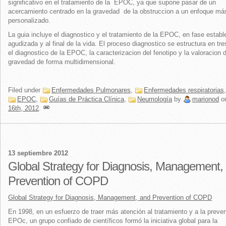
significativo en el tratamiento de la EPOC, ya que supone pasar de un
acercamiento centrado en la gravedad de la obstruccion a un enfoque má
personalizado.
La guia incluye el diagnostico y el tratamiento de la EPOC, en fase establ
agudizada y al final de la vida. El proceso diagnostico se estructura en tre
el diagnostico de la EPOC, la caracterizacion del fenotipo y la valoracion d
gravedad de forma multidimensional.
Filed under
Enfermedades Pulmonares
,
Enfermedades respiratorias
,
EPOC
,
Guías de Práctica Clínica
,
Neumología
by
marionod
o
16th, 2012
.
13 septiembre 2012
Global Strategy for Diagnosis, Management,
Prevention of COPD
Global Strategy for Diagnosis, Management, and Prevention of COPD
En 1998, en un esfuerzo de traer más atención al tratamiento y a la preve
EPOc, un grupo confiado de científicos formó la iniciativa global para la