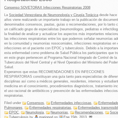
Consenso SOVETORAX Infecciones Respiratorias 2008
La
Sociedad Venezolana de Neumonología y Cirugía Torácica
desde hace 
años viene realizando un importante trabajo en la publicación de documen
denominados consensos, pautas, guías o recomendaciones, por lo tanto 
un calificado grupo de especialistas (neumonólogos, pediatras e infectólo
la finalidad de analizar y actualizar los aspectos más importantes relacio
las infecciones respiratorias entre los que podemos señalar neumonías ad
en la comunidad y neumonías nosocomiales, infecciones respiratorias en e
infecciones en el paciente con EPOC y tuberculosis. Debido a la importan
esta enfermedad como problema de Salud Pública los participantes que tr
en este grupo pertenecen al Programa Nacional Integrado de Control de la
Tuberculosis del Nivel Central y el Nivel Operativo del Ministerio del Poder
Salud.
Esperamos que estas RECOMENDACIONES EN INFECCIONES
RESPIRATORIAS constituyan una guía tanto para especialistas de difere
disciplinas así como a médicos generales, residentes, internos y estudian
medicina en el conocimiento, procedimientos diagnósticos, tratamiento in
el uso racional de antibióticos y prevención de las enfermedades infeccio
respiratorias.
Filed under
Consensos
,
Enfermedades infecciosas
,
Enfermedad
Pulmonares
,
Enfermedades respiratorias
,
Enfermedades transmisib
EPOC
,
Neumología
,
Neumonías
,
Recomendaciones
,
Soci
Tuberculosis
by
marionod
on
Ene 15th, 2013
.