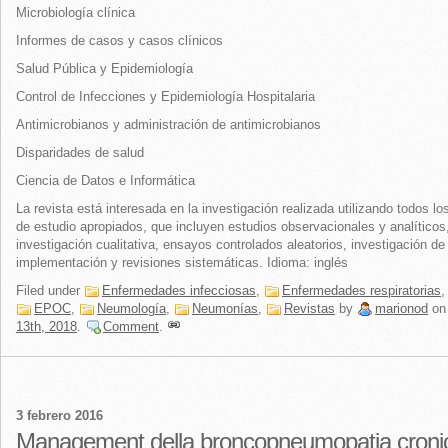
Microbiología clínica
Informes de casos y casos clínicos
Salud Pública y Epidemiología
Control de Infecciones y Epidemiología Hospitalaria
Antimicrobianos y administración de antimicrobianos
Disparidades de salud
Ciencia de Datos e Informática
La revista está interesada ​​en la investigación realizada utilizando todos l
de estudio apropiados, que incluyen estudios observacionales y analíticos
investigación cualitativa, ensayos controlados aleatorios, investigación de
implementación y revisiones sistemáticas. Idioma: inglés
Filed under
Enfermedades infecciosas
,
Enfermedades respiratorias
,
EPOC
,
Neumología
,
Neumonías
,
Revistas
by
marionod
o
13th, 2018
.
Comment
.
3 febrero 2016
Management della broncopneumopatia croni