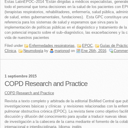
Estas LatinEPOC–2014 “Están dirigidas a médicos especialistas, generale
todo el personal que toma decisiones en la salud de los pacientes con E
(terapistas respiratorios, rehabilitadores, enfermería, salud pública, admini
de salud, entes gubernamentales, fundaciones). Esta GPC constituye un
referencia para los sistemas de salud y esperamos que sirva para la
implementación de políticas públicas en el diagnóstico y tratamiento de 
con potencial impacto sobre el sub–diagnóstico, las exacerbaciones y la c
vida de nuestros pacientes
Filed under
Enfermedades respiratorias
,
EPOC
,
Guías de Prácti
Clínica
,
Neumología
by
marionod
on
Ene 26th, 2016
.
Commen
1 septiembre 2015
COPD Research and Practice
COPD Research and Practice
Revista a texto completo y arbitrada de la editorial BioMed Central que pub
investigaciones básicas y clínicas
y revisiones
relacionadas con la enfe
pulmonar obstructiva
crónica (
EPOC).
La revista
tiene como objetivo
facili
discusión
y difusión del conocimiento
para ayudar a traducir
nuevas ideas
de investigación a la cabecera de la cama
mediante el fomento de
la cola
internacional
e interdisciplinaria. Idioma: inglés