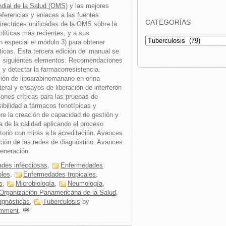
dial de la Salud (OMS)
y las mejores
eferencias y enlaces a las fuentes
CATEGORÍAS
 directrices unificadas de la OMS sobre la
olíticas más recientes, y a sus
Categorías
 especial el módulo 3) para obtener
íticas. Esta tercera edición del manual se
los siguientes elementos: Recomendaciones
 y detectar la farmacorresistencia.
ción de lipoarabinomanano en orina
eral y ensayos de liberación de interferón
iones críticas para las pruebas de
ibilidad a fármacos fenotípicas y
re la creación de capacidad de gestión y
a de la calidad aplicando el proceso
atorio con miras a la acreditación. Avances
zación de las redes de diagnóstico. Avances
eneración.
des infecciosas
,
Enfermedades
bles
,
Enfermedades tropicales
,
s
,
Microbiología
,
Neumología
,
Organización Panamericana de la Salud
,
agnósticas
,
Tuberculosis
by
mment
.