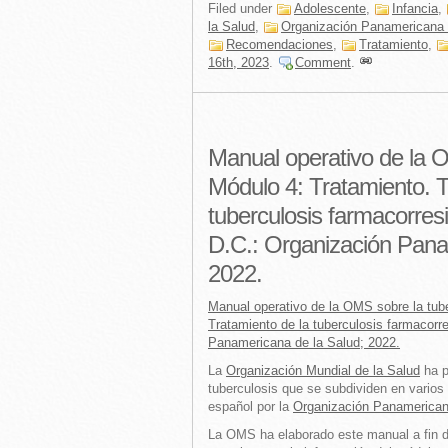
Filed under
Adolescente
,
Infancia
,
la Salud
,
Organización Panamericana 
Recomendaciones
,
Tratamiento
,
16th, 2023
.
Comment
.
Manual operativo de la O
Módulo 4: Tratamiento. T
tuberculosis farmacorres
D.C.: Organización Pana
2022.
Manual operativo de la OMS sobre la tube
Tratamiento de la tuberculosis farmacorr
Panamericana de la Salud; 2022.
La
Organización Mundial de la Salud
ha p
tuberculosis que se subdividen en varios
español por la
Organización Panamerican
La OMS ha elaborado este manual a fin de