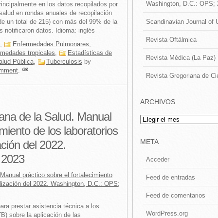
Washington, D.C.: OPS;
rincipalmente en los datos recopilados por
salud en rondas anuales de recopilación
Scandinavian Journal of 
de un total de 215) con más del 99% de la
 notificaron datos. Idioma: inglés
Revista Oftálmica
,
Enfermedades Pulmonares
,
rmedades tropicales
,
Estadísticas de
Revista Médica (La Paz)
alud Pública
,
Tuberculosis
by
mment
.
Revista Gregoriana de Ci
ARCHIVOS
na de la Salud. Manual
Archivos
imiento de los laboratorios
META
ación del 2022.
 2023
Acceder
anual práctico sobre el fortalecimiento
Feed de entradas
ualización del 2022. Washington, D.C.: OPS;
Feed de comentarios
ara prestar asistencia técnica a los
WordPress.org
TB) sobre la aplicación de las