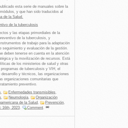
ublicado esta serie de manuales sobre la
 módulos, y que han sido traducidos al
a de la Salud.
tivo de la tuberculosis
ctos y las etapas primordiales de la
reventivo de la tuberculosis, y
instrumentos de trabajo para la adaptación
e seguimiento y evaluación de la gestión.
ue deben tenerse en cuenta en la atención
ratégica y la movilización de recursos. Está
líticas de los ministerios de salud y otras
e programas de tuberculosis y VIH, el
 desarrollo y técnicos, las organizaciones
las organizaciones comunitarias que
tratamiento preventivo.
s
,
Enfermedades transmisibles
,
s
,
Neumología
,
Organización
namericana de la Salud
,
Prevención
,
c 16th, 2023
.
Comment
.