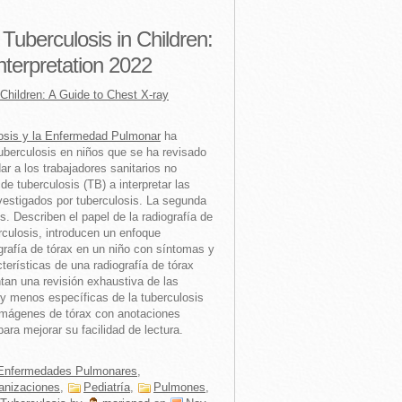
Tuberculosis in Children:
nterpretation 2022
 Children: A Guide to Chest X-ray
losis y la Enfermedad Pulmonar
ha
tuberculosis en niños que se ha revisado
r a los trabajadores sanitarios no
de tuberculosis (TB) a interpretar las
nvestigados por tuberculosis. La segunda
s. Describen el papel de la radiografía de
rculosis, introducen un enfoque
ografía de tórax en un niño con síntomas y
terísticas de una radiografía de tórax
tan una revisión exhaustiva de las
y menos específicas de la tuberculosis
 imágenes de tórax con anotaciones
ra mejorar su facilidad de lectura.
Enfermedades Pulmonares
,
anizaciones
,
Pediatría
,
Pulmones
,