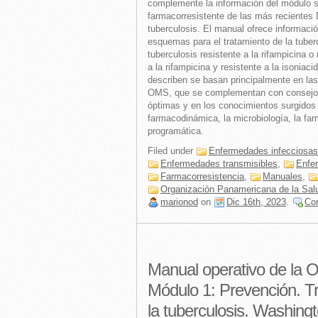
complemente la información del módulo so
farmacorresistente de las más recientes 
tuberculosis. El manual ofrece informació
esquemas para el tratamiento de la tuberc
tuberculosis resistente a la rifampicina o 
a la rifampicina y resistente a la isoniac
describen se basan principalmente en la
OMS, que se complementan con consejos 
óptimas y en los conocimientos surgidos
farmacodinámica, la microbiología, la farm
programática.
Filed under
Enfermedades infecciosas
Enfermedades transmisibles
,
Enfe
Farmacorresistencia
,
Manuales
,
Organización Panamericana de la Sal
marionod
on
Dic 16th, 2023
.
Co
Manual operativo de la O
Módulo 1: Prevención. T
la tuberculosis. Washin