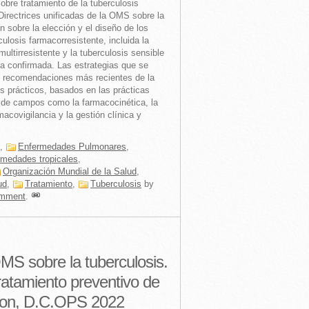
bre tratamiento de la tuberculosis
Directrices unificadas de la OMS sobre la
n sobre la elección y el diseño de los
ulosis farmacorresistente, incluida la
multirresistente y la tuberculosis sensible
ida confirmada. Las estrategias que se
s recomendaciones más recientes de la
prácticos, basados en las prácticas
 de campos como la farmacocinética, la
acovigilancia y la gestión clínica y
,
Enfermedades Pulmonares
,
rmedades tropicales
,
Organización Mundial de la Salud
,
ud
,
Tratamiento
,
Tuberculosis
by
mment
.
MS sobre la tuberculosis.
ratamiento preventivo de
gton, D.C.OPS 2022