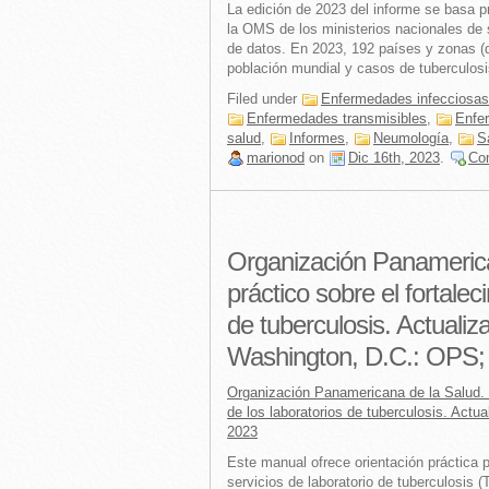
La edición de 2023 del informe se basa p
la OMS de los ministerios nacionales de 
de datos. En 2023, 192 países y zonas (
población mundial y casos de tuberculosis
Filed under
Enfermedades infecciosas
Enfermedades transmisibles
,
Enfe
salud
,
Informes
,
Neumología
,
S
marionod
on
Dic 16th, 2023
.
Co
Organización Panamerica
práctico sobre el fortalec
de tuberculosis. Actualiz
Washington, D.C.: OPS;
Organización Panamericana de la Salud. M
de los laboratorios de tuberculosis. Act
2023
Este manual ofrece orientación práctica p
servicios de laboratorio de tuberculosis (