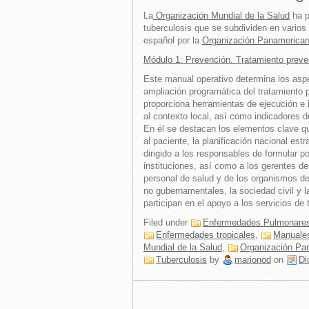
La
Organización Mundial de la Salud
ha p
tuberculosis que se subdividen en varios
español por la
Organización Panamerican
Módulo 1: Prevención. Tratamiento preven
Este manual operativo determina los aspe
ampliación programática del tratamiento p
proporciona herramientas de ejecución e 
al contexto local, así como indicadores d
En él se destacan los elementos clave q
al paciente, la planificación nacional est
dirigido a los responsables de formular po
instituciones, así como a los gerentes d
personal de salud y de los organismos de
no gubernamentales, la sociedad civil y 
participan en el apoyo a los servicios de 
Filed under
Enfermedades Pulmonare
Enfermedades tropicales
,
Manuale
Mundial de la Salud
,
Organización Pa
Tuberculosis
by
marionod
on
Di