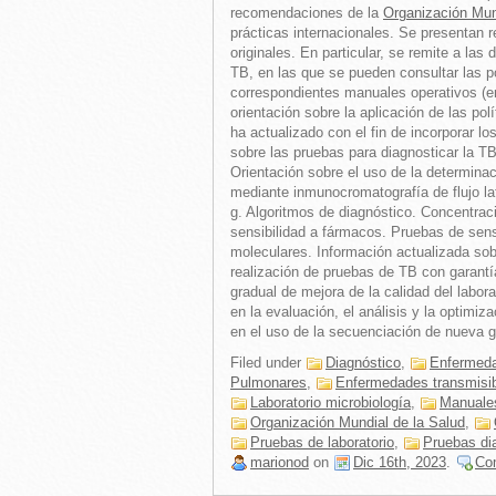
recomendaciones de la
Organización Mun
prácticas internacionales. Se presentan r
originales. En particular, se remite a las
TB, en las que se pueden consultar las p
correspondientes manuales operativos (en
orientación sobre la aplicación de las pol
ha actualizado con el fin de incorporar 
sobre las pruebas para diagnosticar la TB
Orientación sobre el uso de la determina
mediante inmunocromatografía de flujo lat
g. Algoritmos de diagnóstico. Concentrac
sensibilidad a fármacos. Pruebas de sens
moleculares. Información actualizada sob
realización de pruebas de TB con garantí
gradual de mejora de la calidad del labor
en la evaluación, el análisis y la optimi
en el uso de la secuenciación de nueva g
Filed under
Diagnóstico
,
Enfermeda
Pulmonares
,
Enfermedades transmisi
Laboratorio microbiología
,
Manuale
Organización Mundial de la Salud
,
Pruebas de laboratorio
,
Pruebas di
marionod
on
Dic 16th, 2023
.
Co