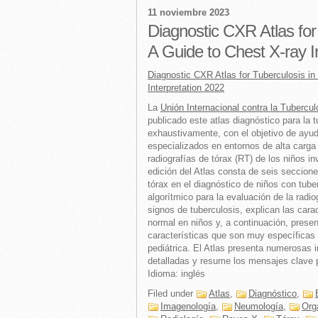
11 noviembre 2023
Diagnostic CXR Atlas for 
A Guide to Chest X-ray I
Diagnostic CXR Atlas for Tuberculosis in
Interpretation 2022
La
Unión Internacional contra la Tubercu
publicado este atlas diagnóstico para la 
exhaustivamente, con el objetivo de ayuda
especializados en entornos de alta carga 
radiografías de tórax (RT) de los niños i
edición del Atlas consta de seis seccione
tórax en el diagnóstico de niños con tube
algorítmico para la evaluación de la radi
signos de tuberculosis, explican las carac
normal en niños y, a continuación, presen
características que son muy específicas 
pediátrica. El Atlas presenta numerosas
detalladas y resume los mensajes clave pa
Idioma: inglés
Filed under
Atlas
,
Diagnóstico
,
Imagenología
,
Neumología
,
Org