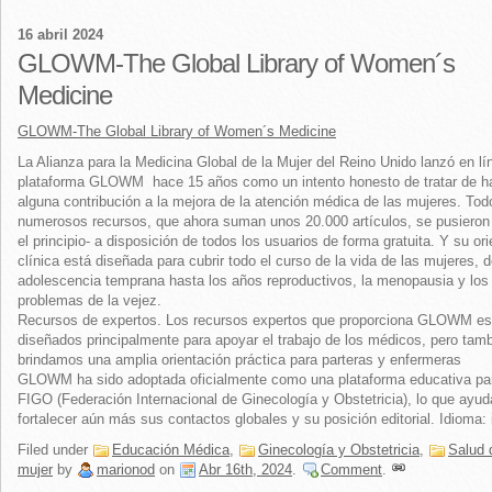
16 abril 2024
GLOWM-The Global Library of Women´s
Medicine
GLOWM-The Global Library of Women´s Medicine
La Alianza para la Medicina Global de la Mujer del Reino Unido lanzó en lí
plataforma GLOWM hace 15 años como un intento honesto de tratar de h
alguna contribución a la mejora de la atención médica de las mujeres. To
numerosos recursos, que ahora suman unos 20.000 artículos, se pusieron
el principio- a disposición de todos los usuarios de forma gratuita. Y su or
clínica está diseñada para cubrir todo el curso de la vida de las mujeres, 
adolescencia temprana hasta los años reproductivos, la menopausia y los
problemas de la vejez.
Recursos de expertos. Los recursos expertos que proporciona GLOWM es
diseñados principalmente para apoyar el trabajo de los médicos, pero tam
brindamos una amplia orientación práctica para parteras y enfermeras
GLOWM ha sido adoptada oficialmente como una plataforma educativa par
FIGO (Federación Internacional de Ginecología y Obstetricia), lo que ayud
fortalecer aún más sus contactos globales y su posición editorial. Idioma: 
Filed under
Educación Médica
,
Ginecología y Obstetricia
,
Salud 
mujer
by
marionod
on
Abr 16th, 2024
.
Comment
.