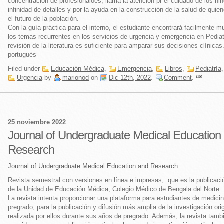
concentración de profesionaloes, llama la atención pr el cuidado de los niñ
infinidad de detalles y por la ayuda en la construcción de la salud de quie
el futuro de la población.
Con la guía práctica para el interno, el estudiante encontrará facilmente 
los temas recurrentes en los servicios de urgencia y emergencia en Pediatr
revisión de la literatura es suficiente para amparar sus decisiones clínicas
portugués
Filed under
Educación Médica
,
Emergencia
,
Libros
,
Pediatría
,
Urgencia
by
marionod
on
Dic 12th, 2022
.
Comment
.
25 noviembre 2022
Journal of Undergraduate Medical Education
Research
Journal of Undergraduate Medical Education and Research
Revista semestral con versiones en línea e impresas, que es la publicació
de la Unidad de Educación Médica, Colegio Médico de Bengala del Norte
La revista intenta proporcionar una plataforma para estudiantes de medici
pregrado, para la publicación y difusión más amplia de la investigación orig
realizada por ellos durante sus años de pregrado. Además, la revista tamb