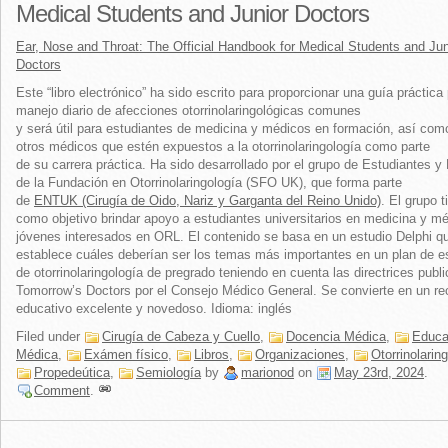
Medical Students and Junior Doctors
Ear, Nose and Throat: The Official Handbook for Medical Students and Jun
Doctors
Este “libro electrónico” ha sido escrito para proporcionar una guía práctica 
manejo diario de afecciones otorrinolaringológicas comunes
y será útil para estudiantes de medicina y médicos en formación, así com
otros médicos que estén expuestos a la otorrinolaringología como parte
de su carrera práctica. Ha sido desarrollado por el grupo de Estudiantes 
de la Fundación en Otorrinolaringología (SFO UK), que forma parte
de
ENTUK (Cirugía de Oido, Nariz y Garganta del Reino Unido)
. El grupo t
como objetivo brindar apoyo a estudiantes universitarios en medicina y m
jóvenes interesados ​​en ORL. El contenido se basa en un estudio Delphi q
establece cuáles deberían ser los temas más importantes en un plan de e
de otorrinolaringología de pregrado teniendo en cuenta las directrices publ
Tomorrow’s Doctors por el Consejo Médico General. Se convierte en un re
educativo excelente y novedoso. Idioma: inglés
Filed under
Cirugía de Cabeza y Cuello
,
Docencia Médica
,
Educa
Médica
,
Exámen físico
,
Libros
,
Organizaciones
,
Otorrinolarin
Propedeútica
,
Semiología
by
marionod
on
May 23rd, 2024
.
Comment
.