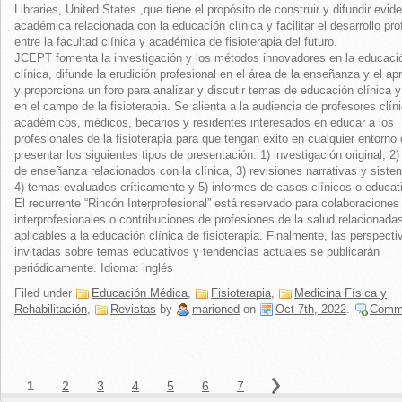
Libraries, United States ,que tiene el propósito de construir y difundir evid
académica relacionada con la educación clínica y facilitar el desarrollo pro
entre la facultad clínica y académica de fisioterapia del futuro.
JCEPT fomenta la investigación y los métodos innovadores en la educaci
clínica, difunde la erudición profesional en el área de la enseñanza y el ap
y proporciona un foro para analizar y discutir temas de educación clínica y
en el campo de la fisioterapia. Se alienta a la audiencia de profesores clín
académicos, médicos, becarios y residentes interesados en educar a los
profesionales de la fisioterapia para que tengan éxito en cualquier entorno 
presentar los siguientes tipos de presentación: 1) investigación original, 2
de enseñanza relacionados con la clínica, 3) revisiones narrativas y siste
4) temas evaluados críticamente y 5) informes de casos clínicos o educat
El recurrente “Rincón Interprofesional” está reservado para colaboraciones
interprofesionales o contribuciones de profesiones de la salud relacionada
aplicables a la educación clínica de fisioterapia. Finalmente, las perspecti
invitadas sobre temas educativos y tendencias actuales se publicarán
periódicamente. Idioma: inglés
Filed under
Educación Médica
,
Fisioterapia
,
Medicina Física y
Rehabilitación
,
Revistas
by
marionod
on
Oct 7th, 2022
.
Comm