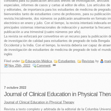
considera para su publicación artículos breves de investigación, artículos
especiales, informes de casos y cartas al editor de ellos. Los artículos de 
y editoriales, de importancia para los estudiantes de medicina de pregrado
bienvenidos tanto de estudiantes como de profesores, para su publicación
revista.Inicialmente, dos números se publicarán anualmente en formato i
electrónico en enero y julio. Con el tiempo, la revista intentará indexarla en
principales sistemas internacionales de indexación y aumentar la frecuenc
publicación a una trimestral (cuatro números por año).
La revista se esforzará por convertirse en un recurso para la publicación d
de investigación de calidad para estudiantes de pregrado de toda Bengala
Occidental y la India. Con el tiempo, la revista debería ser capaz de atraer
de investigación de estudiantes de medicina de pregrado de todo el mundo
inglés
Filed under
Educación Médica
,
Estudiantes
,
Revistas
by
mari
Nov 25th, 2022
.
Comment
.
7 octubre 2022
Journal of Clinical Education in Physical The
Journal of Clinical Education in Physical Therapy
Revista a texto completo y arbitrada de la editorial de la Columbia Universi