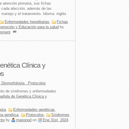
de atención primaria, sus fichas
e cada afección, además de las
el manejo y el tratamiento. Idioma: inglés
Enfermedades hereditarias
,
Fichas
romoción y Educación para la salud
by
mment
.
nética Clínica y
os
 Dismorfología . Protocolos
iento de síndromes y enfermedades
añola de Genética Clínica y
ogía
,
Enfermedades genéticas
,
na genética
,
Protocolos
,
Síndromes
nto
by
marionod
on
Ene 31st, 2024
.