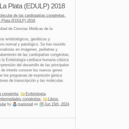
 La Plata (EDULP) 2018
lecular de las cardiopatías congénitas.
La Plata (EDULP) 2018
cultad de Ciencias Médicas de la
tos embriológicos, genéticos y
no normal y patológico. Se han reunido
ecialistas en imágenes, pediatras y
tratamiento de las cardiopatías congénitas.
e la Embriología cardíaca humana clásica
rensión del desarrollo de las principales
a de interés conocer los nuevos genes
zar los programas de expresión génica
ores de transcripción y las moléculas
a congénita
,
Embriología
,
nfermedades congénitas
,
Libros
,
ular
by
marionod
on
Jun 15th, 2024
.