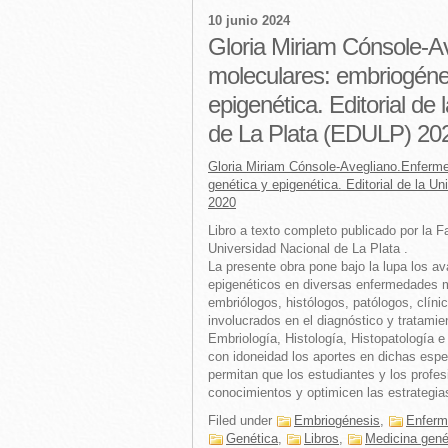
10 junio 2024
Gloria Miriam Cónsole-
moleculares: embriogénes
epigenética. Editorial de
de La Plata (EDULP) 20
Gloria Miriam Cónsole-Avegliano.Enferm
genética y epigenética. Editorial de la U
2020
Libro a texto completo publicado por la 
Universidad Nacional de La Plata .
La presente obra pone bajo la lupa los a
epigenéticos en diversas enfermedades m
embriólogos, histólogos, patólogos, clíni
involucrados en el diagnóstico y tratami
Embriología, Histología, Histopatología 
con idoneidad los aportes en dichas esp
permitan que los estudiantes y los profes
conocimientos y optimicen las estrategia
Filed under
Embriogénesis
,
Enferm
Genética
,
Libros
,
Medicina gené