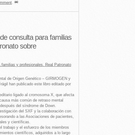
mment
.
de consulta para familias
tronato sobre
 familias y profesionales. Real Patronato
Mental de Origen Genético – GIRMOGEN y
ágil han publicado este libro editado por
reditario ligado al cromosoma X, que afecta
a causa más común de retraso mental
 después del síndrome de Down.
investigación del SXF y la colaboración con
esorando a las Asociaciones de pacientes,
les y científicas.
 el trabajo y el esfuerzo de los miembros
tos científicos, adquiridos a lo largo