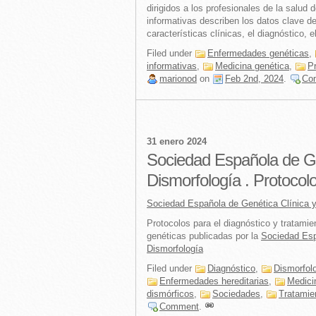
dirigidos a los profesionales de la salud 
informativas describen los datos clave d
características clínicas, el diagnóstico, 
Filed under
Enfermedades genéticas
,
informativas
,
Medicina genética
,
P
marionod
on
Feb 2nd, 2024
.
Co
31 enero 2024
Sociedad Española de Ge
Dismorfología . Protocol
Sociedad Española de Genética Clínica y
Protocolos para el diagnóstico y tratam
genéticas publicadas por la
Sociedad Esp
Dismorfología
Filed under
Diagnóstico
,
Dismorfol
Enfermedades hereditarias
,
Medici
dismórficos
,
Sociedades
,
Tratamie
Comment
.