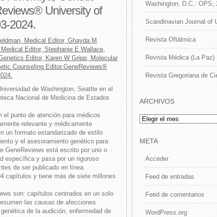
Washington, D.C.: OPS;
eviews® University of
Scandinavian Journal of 
93-2024.
Revista Oftálmica
 Feldman, Medical Editor, Ghayda M
 Medical Editor, Stephanie E Wallace,
Revista Médica (La Paz)
Genetics Editor, Karen W Gripp, Molecular
etic Counseling Editor.GeneReviews®
Revista Gregoriana de Ci
2024.
Universidad de Washington, Seattle en el
lioteca Nacional de Medicina de Estados
ARCHIVOS
n el punto de atención para médicos
Archivos
camente relevante y médicamente
en un formato estandarizado de estilo
META
amiento y el asesoramiento genético para
de GeneReviews está escrito por uno o
Acceder
 específica y pasa por un riguroso
ntes de ser publicado en línea.
capítulos y tiene más de siete millones
Feed de entradas
ews son: capítulos centrados en un solo
Feed de comentarios
resumen las causas de afecciones
 genética de la audición, enfermedad de
WordPress.org