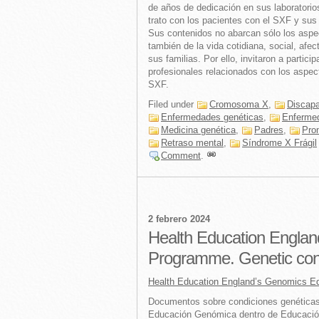
de años de dedicación en sus laboratorios 
trato con los pacientes con el SXF y sus 
Sus contenidos no abarcan sólo los aspe
también de la vida cotidiana, social, afect
sus familias. Por ello, invitaron a partici
profesionales relacionados con los aspe
SXF.
Filed under
Cromosoma X
,
Discap
Enfermedades genéticas
,
Enfermed
Medicina genética
,
Padres
,
Pro
Retraso mental
,
Síndrome X Frágil
Comment
.
2 febrero 2024
Health Education Engla
Programme. Genetic con
Health Education England’s Genomics Ed
Documentos sobre condiciones genéticas
Educación Genómica dentro de Educación 