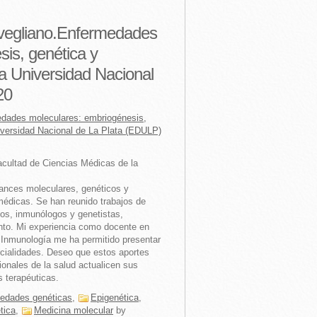
Avegliano.Enfermedades
is, genética y
 la Universidad Nacional
20
edades moleculares: embriogénesis,
niversidad Nacional de La Plata (EDULP)
Facultad de Ciencias Médicas de la
vances moleculares, genéticos y
édicas. Se han reunido trabajos de
cos, inmunólogos y genetistas,
ento. Mi experiencia como docente en
e Inmunología me ha permitido presentar
ecialidades. Deseo que estos aportes
ionales de la salud actualicen sus
s terapéuticas.
edades genéticas
,
Epigenética
,
tica
,
Medicina molecular
by