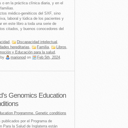
o en la práctica clínica diaria, y en el
familias.
ctos médico-genéticos del SXF, sino
iva, laboral y lúdica de los pacientes y
par en este libro a toda una serie de
ctos citados, y buenos conocedores del
acidad
,
Discapacidad intelectual
,
ades hereditarias
,
Familia
,
Libros
,
moción y Educación para la salud
,
by
marionod
on
Feb 5th, 2024
.
nd’s Genomics Education
ditions
ucation Programme. Genetic conditions
 publicados por el Programa de
Para la Salud de Inglaterra están