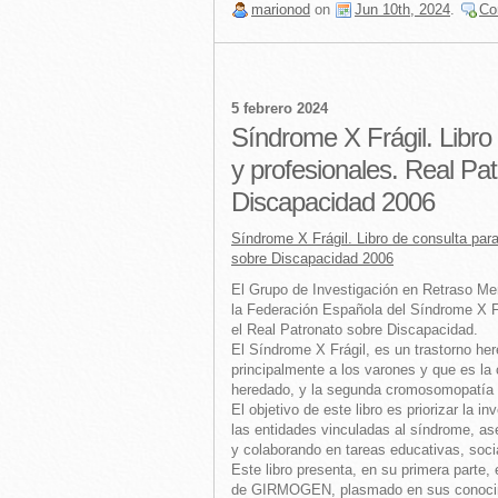
marionod
on
Jun 10th, 2024
.
Co
5 febrero 2024
Síndrome X Frágil. Libro 
y profesionales. Real Pa
Discapacidad 2006
Síndrome X Frágil. Libro de consulta para
sobre Discapacidad 2006
El Grupo de Investigación en Retraso 
la Federación Española del Síndrome X Fr
el Real Patronato sobre Discapacidad.
El Síndrome X Frágil, es un trastorno he
principalmente a los varones y que es l
heredado, y la segunda cromosomopatía
El objetivo de este libro es priorizar la 
las entidades vinculadas al síndrome, as
y colaborando en tareas educativas, socia
Este libro presenta, en su primera parte,
de GIRMOGEN, plasmado en sus conocimien