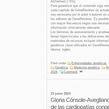
Alzheimer) (~5%).
Para garantizar que el contenido siga si
cada capítulo de GeneReviews es actuali
sea necesario) por el autor o autores en 
los editores de GeneReviews. Es posible 
con mayor frecuencia según sea necesario
información clínicamente relevante.
Los términos de asesoramiento y prueba
tienen hipervínculos a las definiciones 
materiales de recursos incluyen informac
genéticos clave utilizados en GeneRevie
Idioma: inglés
Filed under
Enfermedades genéticas
,
Genética
,
Medicina genética
,
Re
2024
.
Comment
.
15 junio 2024
Gloria Cónsole-Avegliano
de las cardiopatías congén