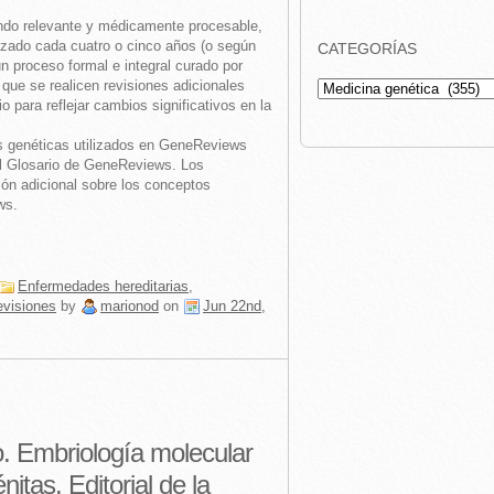
endo relevante y médicamente procesable,
zado cada cuatro o cinco años (o según
CATEGORÍAS
un proceso formal e integral curado por
que se realicen revisiones adicionales
Categorías
 para reflejar cambios significativos en la
s genéticas utilizados en GeneReviews
del Glosario de GeneReviews. Los
ión adicional sobre los conceptos
ws.
Enfermedades hereditarias
,
visiones
by
marionod
on
Jun 22nd,
. Embriología molecular
itas. Editorial de la